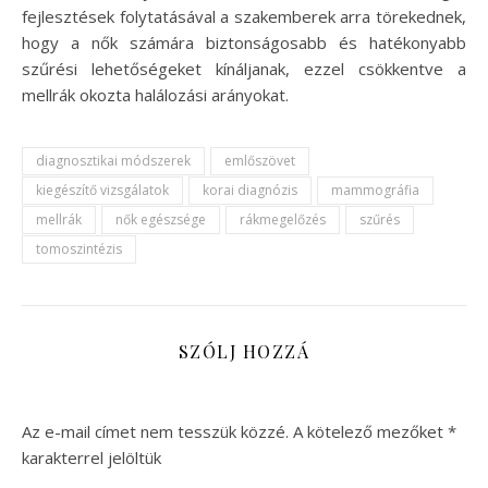
fejlesztések folytatásával a szakemberek arra törekednek,
hogy a nők számára biztonságosabb és hatékonyabb
szűrési lehetőségeket kínáljanak, ezzel csökkentve a
mellrák okozta halálozási arányokat.
diagnosztikai módszerek
emlőszövet
kiegészítő vizsgálatok
korai diagnózis
mammográfia
mellrák
nők egészsége
rákmegelőzés
szűrés
tomoszintézis
SZÓLJ HOZZÁ
Az e-mail címet nem tesszük közzé.
A kötelező mezőket
*
karakterrel jelöltük