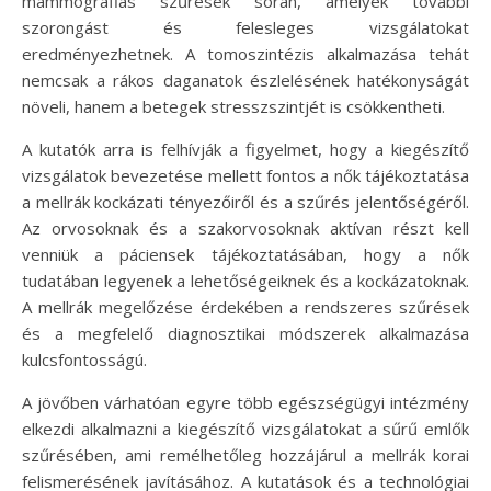
mammográfiás szűrések során, amelyek további
szorongást és felesleges vizsgálatokat
eredményezhetnek. A tomoszintézis alkalmazása tehát
nemcsak a rákos daganatok észlelésének hatékonyságát
növeli, hanem a betegek stresszszintjét is csökkentheti.
A kutatók arra is felhívják a figyelmet, hogy a kiegészítő
vizsgálatok bevezetése mellett fontos a nők tájékoztatása
a mellrák kockázati tényezőiről és a szűrés jelentőségéről.
Az orvosoknak és a szakorvosoknak aktívan részt kell
venniük a páciensek tájékoztatásában, hogy a nők
tudatában legyenek a lehetőségeiknek és a kockázatoknak.
A mellrák megelőzése érdekében a rendszeres szűrések
és a megfelelő diagnosztikai módszerek alkalmazása
kulcsfontosságú.
A jövőben várhatóan egyre több egészségügyi intézmény
elkezdi alkalmazni a kiegészítő vizsgálatokat a sűrű emlők
szűrésében, ami remélhetőleg hozzájárul a mellrák korai
felismerésének javításához. A kutatások és a technológiai