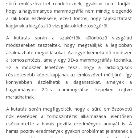
sűrű emlőszövettel rendelkeznek, gyakran nem tudják,
hogy a hagyományos mammográfia nem mindig elegendő
a rák korai észlelésére, ezért fontos, hogy tájékoztatást
kapjanak a kiegészítő vizsgálatok lehetőségéről.
A kutatás során a szakértők különböző vizsgálati
módszereket teszteltek, hogy megtalálják a legjobban
alkalmazható megoldásokat. Az egyik kiemelkedő módszer
a tomoszintézis, amely egy 3D-s mammográfiás technika.
Ez a módszer lehetővé teszi, hogy a radiológusok
részletesebb képet kapjanak az emlőszövet múltjáról, így
könnyebben észlelhetik a daganatokat, amelyek a
hagyományos 2D-s mammográfiás képeken rejtve
maradhatnak.
A kutatás során megfigyelték, hogy a sűrű emlőszövetű
nők esetében a tomoszintézis alkalmazása jelentősen
csökkentette a hamis pozitív eredmények arányát is. A
hamis pozitív eredmények gyakori problémát jelentenek a