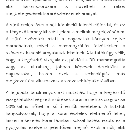
akár háromszorosára is növelheti a rákos
megbetegedések korai észlelésének arányát.
A sűrű emlőszövet a nők körülbelül felénél előfordul, és ez
a tényező komoly kihívást jelent a mellrák megelőzésében.
A sűrű szövetek miatt a daganatok könnyen rejtve
maradhatnak, mivel a mammográfiás felvételeken a
szövetek hasonló árnyalatúak lehetnek. A kutatók úgy vélik,
hogy a kiegészítő vizsgálatok, például a 3D mammográfia
vagy az ultrahang, jobban képesek detektálni a
daganatokat, hiszen ezek a technológiák más
megközelítést alkalmaznak a szövetek képalkotásában.
A legújabb tanulmányok azt mutatják, hogy a kiegészítő
vizsgálatokkal végzett szűrések során a mellrák diagnózisa
50%-kal is nőhet a sűrű emlők esetében. A kutatók
hangsúlyozzák, hogy a korai észlelés életmentő lehet,
hiszen a kezelés korai fázisban sokkal hatékonyabb, és a
gyógyulás esélye is jelentősen megnő. Azok a nők, akik