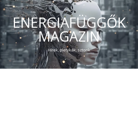
ENERGIAFÜGGŐK
MAGAZIN
Hírek, pletykák, sztorik