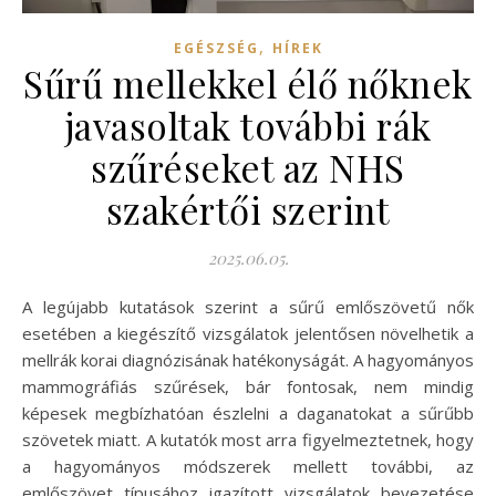
,
EGÉSZSÉG
HÍREK
Sűrű mellekkel élő nőknek
javasoltak további rák
szűréseket az NHS
szakértői szerint
2025.06.05.
A legújabb kutatások szerint a sűrű emlőszövetű nők
esetében a kiegészítő vizsgálatok jelentősen növelhetik a
mellrák korai diagnózisának hatékonyságát. A hagyományos
mammográfiás szűrések, bár fontosak, nem mindig
képesek megbízhatóan észlelni a daganatokat a sűrűbb
szövetek miatt. A kutatók most arra figyelmeztetnek, hogy
a hagyományos módszerek mellett további, az
emlőszövet típusához igazított vizsgálatok bevezetése