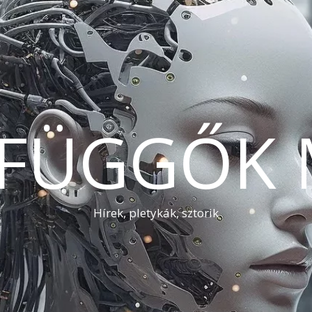
AFÜGGŐK 
Hírek, pletykák, sztorik