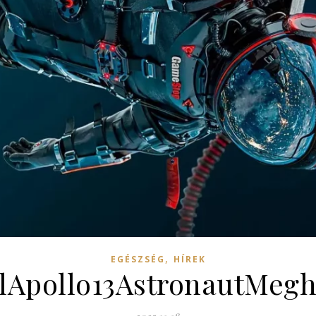
,
EGÉSZSÉG
HÍREK
lApollo13AstronautMegh