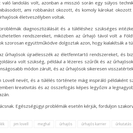
 való landolás volt, azonban a misszió során egy súlyos techni
eghibásodott, ami robbanást okozott, és komoly károkat okozot
űrhajósok életveszélyben voltak.
problémák diagnosztizálását és a túléléshez szükséges intézk
hetetlen rendszereket, miközben az űrhajó távol volt a Föl
ok szorosan együttműködve dolgoztak azon, hogy kialakítsák a tú
az űrhajósok újraélesszék az életfenntartó rendszereket, és bizt
ldásra volt szükség, például a lézeres szűrők és az űrhajósok
tonságosabb módon zárult, és az űrhajósok sikeresen visszatértek
 Lovell nevét, és a túlélés története máig inspiráló példaként 
 emberi kreativitás és az összefogás képes legyőzni a legnagyob
azán.
nácsnak. Egészségügyi problémák esetén kérjük, forduljon szakor
lék
jim lovell
meghal
űrhajós
űrhajós karrier
űrkutatás