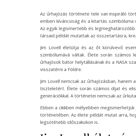
Az űrhajózás története tele van inspiráló tö
emberi kíváncsiság és a kitartás szimbóluma 
Az egyik legismertebb és legmeghatározóbb ű
társaid példát mutattak az összetartásra, krea
Jim Lovell életútja és az őt körülvevő es
szimbólumává váltak. Élete során számos ki
űrhajósok bátor helytállásának és a NASA sza
visszatérni a Földre.
Jim Lovell nemcsak az űrhajózásban, hanem az 
tiszteletért. Élete során számos díjat és eli
generációkkal. A történetei nemcsak az űrkutat
Ebben a cikkben mélyebben megismerhetjük Jim
történetében. Az élete példát mutat arra, ho
legsötétebb időszakokon is.