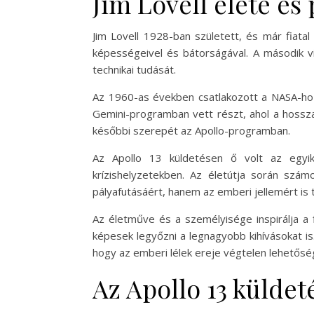
Jim Lovell élete és
Jim Lovell 1928-ban született, és már fiatal
képességeivel és bátorságával. A második vi
technikai tudását.
Az 1960-as években csatlakozott a NASA-hoz,
Gemini-programban vett részt, ahol a hossza
későbbi szerepét az Apollo-programban.
Az Apollo 13 küldetésen ő volt az egyi
krízishelyzetekben. Az életútja során szá
pályafutásáért, hanem az emberi jellemért is t
Az életműve és a személyisége inspirálja a 
képesek legyőzni a legnagyobb kihívásokat is.
hogy az emberi lélek ereje végtelen lehetősé
Az Apollo 13 küldeté