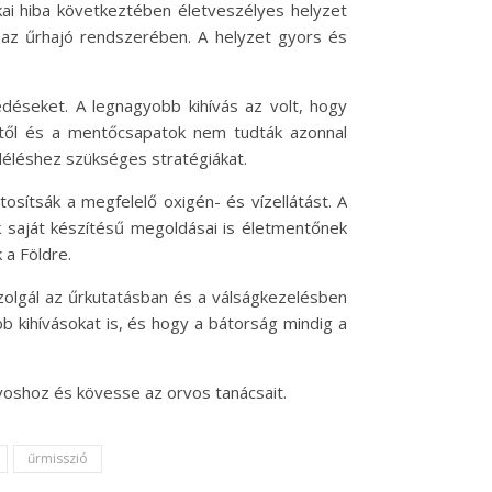
kai hiba következtében életveszélyes helyzet
t az űrhajó rendszerében. A helyzet gyors és
edéseket. A legnagyobb kihívás az volt, hogy
dtől és a mentőcsapatok nem tudták azonnal
léléshez szükséges stratégiákat.
osítsák a megfelelő oxigén- és vízellátást. A
 saját készítésű megoldásai is életmentőnek
 a Földre.
szolgál az űrkutatásban és a válságkezelésben
b kihívásokat is, és hogy a bátorság mindig a
voshoz és kövesse az orvos tanácsait.
űrmisszió