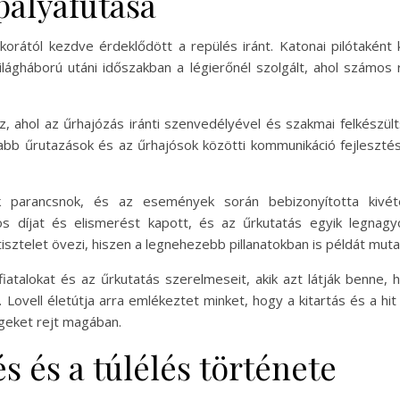
 pályafutása
 korától kezdve érdeklődött a repülés iránt. Katonai pilótaként 
lágháború utáni időszakban a légierőnél szolgált, ahol számos r
 ahol az űrhajózás iránti szenvedélyével és szakmai felkészült
bb űrutazások és az űrhajósok közötti kommunikáció fejleszté
k parancsnok, és az események során bebizonyította kivét
mos díjat és elismerést kapott, és az űrkutatás egyik legnag
isztelet övezi, hiszen a legnehezebb pillanatokban is példát muta
fiatalokat és az űrkutatás szerelmeseit, akik azt látják benne
 Lovell életútja arra emlékeztet minket, hogy a kitartás és a h
geket rejt magában.
s és a túlélés története