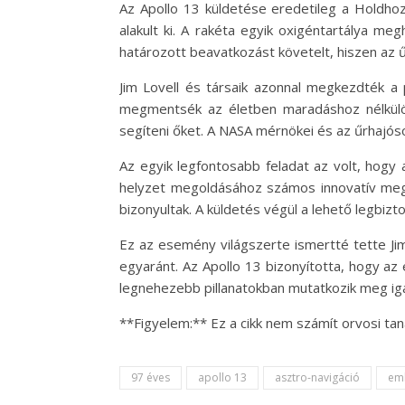
Az Apollo 13 küldetése eredetileg a Holdhoz
alakult ki. A rakéta egyik oxigéntartálya m
határozott beavatkozást követelt, hiszen az 
Jim Lovell és társaik azonnal megkezdték a 
megmentsék az életben maradáshoz nélkülöz
segíteni őket. A NASA mérnökei és az űrhajós
Az egyik legfontosabb feladat az volt, hogy 
helyzet megoldásához számos innovatív mego
bizonyultak. A küldetés végül a lehető legbiz
Ez az esemény világszerte ismertté tette Jim
egyaránt. Az Apollo 13 bizonyította, hogy az
legnehezebb pillanatokban mutatkozik meg ig
**Figyelem:** Ez a cikk nem számít orvosi ta
97 éves
apollo 13
asztro-navigáció
em