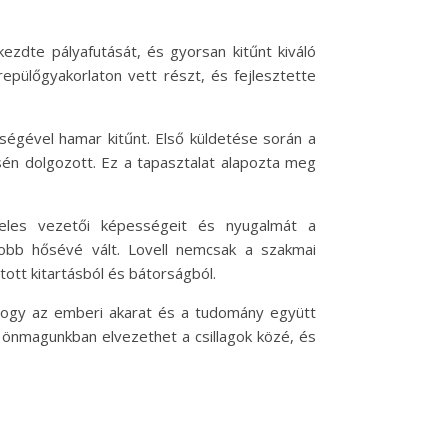
kezdte pályafutását, és gyorsan kitűnt kiváló
epülőgyakorlaton vett részt, és fejlesztette
ségével hamar kitűnt. Első küldetése során a
sén dolgozott. Ez a tapasztalat alapozta meg
eles vezetői képességeit és nyugalmát a
yobb hősévé vált. Lovell nemcsak a szakmai
tott kitartásból és bátorságból.
, hogy az emberi akarat és a tudomány együtt
it önmagunkban elvezethet a csillagok közé, és