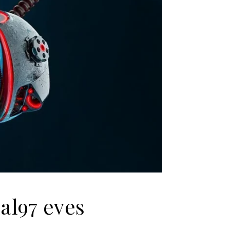
al97 eves