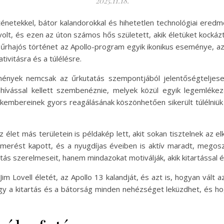
2025.11.18.
rténetekkel, bátor kalandorokkal és hihetetlen technológiai ered
volt, és ezen az úton számos hős született, akik életüket kockáz
rhajós történet az Apollo-program egyik ikonikus eseménye, az A
tivitásra és a túlélésre.
emények nemcsak az űrkutatás szempontjából jelentőségteljes
hívással kellett szembenéznie, melyek közül egyik legemlékez
kembereinek gyors reagálásának köszönhetően sikerült túlélniük 
élet más területein is példakép lett, akit sokan tisztelnek az e
smerést kapott, és a nyugdíjas éveiben is aktív maradt, megoszt
ás szerelmeseit, hanem mindazokat motiválják, akik kitartással és 
 Lovell életét, az Apollo 13 kalandját, és azt is, hogyan vált
gy a kitartás és a bátorság minden nehézséget leküzdhet, és ho