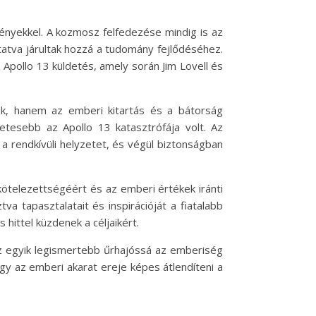
ményekkel. A kozmosz felfedezése mindig is az
tatva járultak hozzá a tudomány fejlődéséhez.
pollo 13 küldetés, amely során Jim Lovell és
ek, hanem az emberi kitartás és a bátorság
etesebb az Apollo 13 katasztrófája volt. Az
a rendkívüli helyzetet, és végül biztonságban
lkötelezettségéért és az emberi értékek iránti
va tapasztalatait és inspirációját a fiatalabb
hittel küzdenek a céljaikért.
 az egyik legismertebb űrhajóssá az emberiség
gy az emberi akarat ereje képes átlendíteni a