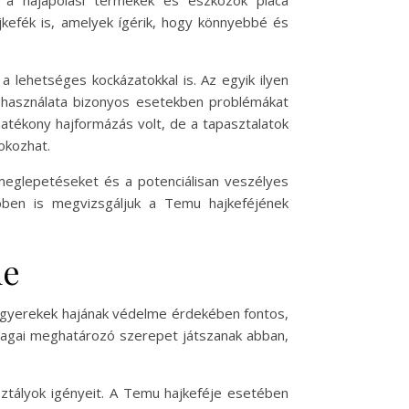
 a hajápolási termékek és eszközök piaca
ajkefék is, amelyek ígérik, hogy könnyebbé és
 lehetséges kockázatokkal is. Az egyik ilyen
k használata bizonyos esetekben problémákat
hatékony hajformázás volt, de a tapasztalatok
okozhat.
 meglepetéseket és a potenciálisan veszélyes
bben is megvizsgáljuk a Temu hajkeféjének
me
a gyerekek hajának védelme érdekében fontos,
nyagai meghatározó szerepet játszanak abban,
sztályok igényeit. A Temu hajkeféje esetében