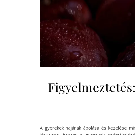
Figyelmeztetés:
A gyerekek hajának ápolása és kezelése mi