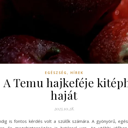
,
EGÉSZSÉG
HÍREK
 A Temu hajkeféje kitép
haját
2025.10.28.
ndig is fontos kérdés volt a szülők számára. A gyönyörű, egé