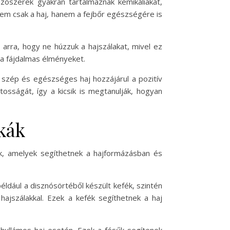
zószerek gyakran tartalmaznak kemikáliákat,
nem csak a haj, hanem a fejbőr egészségére is
l arra, hogy ne húzzuk a hajszálakat, mivel ez
s a fájdalmas élményeket.
a szép és egészséges haj hozzájárul a pozitív
osságát, így a kicsik is megtanulják, hogyan
ikák
k, amelyek segíthetnek a hajformázásban és
.
éldául a disznósörtéből készült kefék, szintén
ajszálakkal. Ezek a kefék segíthetnek a haj