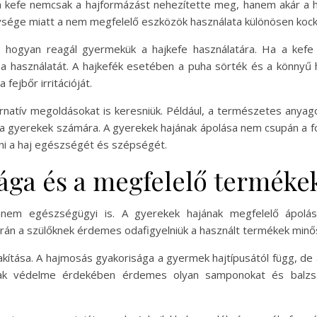
a kefe nemcsak a hajformázást nehezítette meg, hanem akár a h
sége miatt a nem megfelelő eszközök használata különösen kock
k, hogyan reagál gyermekük a hajkefe használatára. Ha a kefe
ani a használatát. A hajkefék esetében a puha sörték és a könny
fejbőr irritációját.
natív megoldásokat is keresniük. Például, a természetes anyago
a gyerekek számára. A gyerekek hajának ápolása nem csupán a f
zni a haj egészségét és szépségét.
ága és a megfelelő termékek
anem egészségügyi is. A gyerekek hajának megfelelő ápolás
rán a szülőknek érdemes odafigyelniük a használt termékek min
lakítása. A hajmosás gyakorisága a gyermek hajtípusától függ, de 
ának védelme érdekében érdemes olyan samponokat és balzsa