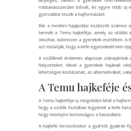
lényeges, hanem a gyerekek önértékelésé
robbanásszerűen bővült, és egyre több új inn
gyorsabbá teszik a hajformázást.
Bár a modern hajápolási eszközök számos elő
termék a Temu hajkeféje, amely az utóbbi i
okozhat, különösen a gyerekek esetében. A ha
azt mutatják, hogy a kefe egyeseknél nem ép
A szülőknek érdemes alaposan utánajárniuk a
helyzeteket. Mivel a gyerekek hajának vé
lehetséges kockázatait, az alternatívákat, val
A Temu hajkeféje é
A Temu hajkeféje új megoldást kínál a hajfo
hogy a szülők tisztában legyenek a kefe has
hogy mennyire biztonságos a használata.
A hajkefe tervezésekor a gyártók gyakran fi