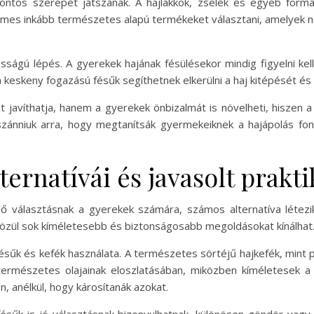
ontos szerepet játszanak. A hajlakkok, zselék és egyéb formá
demes inkább természetes alapú termékeket választani, amelyek 
sságú lépés. A gyerekek hajának fésülésekor mindig figyelni kel
 a keskeny fogazású fésűk segíthetnek elkerülni a haj kitépését é
t javíthatja, hanem a gyerekek önbizalmát is növelheti, hiszen 
ánniuk arra, hogy megtanítsák gyermekeiknek a hajápolás font
ternatívái és javasolt prakt
ő választásnak a gyerekek számára, számos alternatíva létezi
 közül sok kíméletesebb és biztonságosabb megoldásokat kínálhat
sűk és kefék használata. A természetes sörtéjű hajkefék, mint p
ermészetes olajainak eloszlatásában, miközben kíméletesek a h
, anélkül, hogy károsítanák azokat.