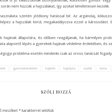
fésűk is jó választásnak bizonyulhatnak, különösen göndör vagy
s során nem húzzák a hajszálakat, így azokat kíméletesen kezelik.
használata szintén jótékony hatással bír. Az argánolaj, kókuszo
képez a hajszálak körül, megakadályozva ezzel a károsodást. E
k hajának állapotára, és időben reagáljanak, ha bármilyen probl
ata alapvető lépés a gyerekek hajának védelme érdekében, és segí
zségügyi probléma esetén mindenki csak az orvos tanácsát fogadj
ekek
gyermekvédelem
hajkefe
hajtépés
szülők
temu
SZÓLJ HOZZÁ
ző mezőket
*
karakterrel jelöltük