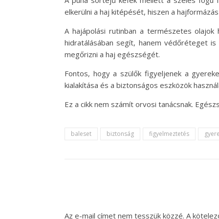
A puha sörtéjű kefék mellett a széles fogú 
elkerülni a haj kitépését, hiszen a hajformázá
A hajápolási rutinban a természetes olajok 
hidratálásában segít, hanem védőréteget is 
megőrizni a haj egészségét.
Fontos, hogy a szülők figyeljenek a gyereke
kialakítása és a biztonságos eszközök használ
Ez a cikk nem számít orvosi tanácsnak. Egés
baleset
biztonság
figyelmeztetés
gyer
Az e-mail címet nem tesszük közzé.
A kötele