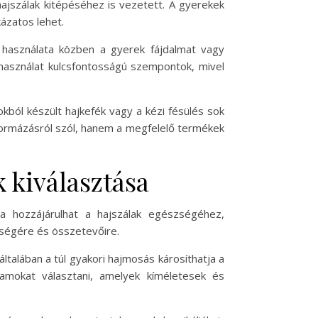
ajszálak kitépéséhez is vezetett. A gyerekek
ázatos lehet.
 használata közben a gyerek fájdalmat vagy
ű használat kulcsfontosságú szempontok, mivel
kból készült hajkefék vagy a kézi fésülés sok
ormázásról szól, hanem a megfelelő termékek
 kiválasztása
a hozzájárulhat a hajszálak egészségéhez,
őségére és összetevőire.
általában a túl gyakori hajmosás károsíthatja a
mokat választani, amelyek kíméletesek és