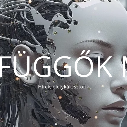
AFÜGGŐK 
Hírek, pletykák, sztorik