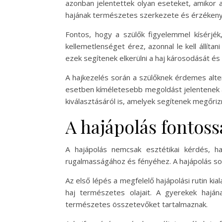
azonban jelentettek olyan eseteket, amikor 
hajának természetes szerkezete és érzékeny
Fontos, hogy a szülők figyelemmel kísérjé
kellemetlenséget érez, azonnal le kell állít
ezek segítenek elkerülni a haj károsodását és a 
A hajkezelés során a szülőknek érdemes alter
esetben kíméletesebb megoldást jelentenek 
kiválasztásáról is, amelyek segítenek megőri
A hajápolás fontoss
A hajápolás nemcsak esztétikai kérdés, h
rugalmasságához és fényéhez. A hajápolás so
Az első lépés a megfelelő hajápolási rutin kia
haj természetes olajait. A gyerekek haj
természetes összetevőket tartalmaznak.