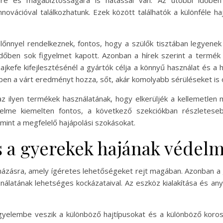
re és magabiztosságára is hatással van. Az utóbbi időben
ovációval találkozhatunk. Ezek között találhatók a különféle h
nnyel rendelkeznek, fontos, hogy a szülők tisztában legyenek a
dőben sok figyelmet kapott. Azonban a hírek szerint a termé
jkefe kifejlesztésénél a gyártók célja a könnyű használat és a 
pen a várt eredményt hozza, sőt, akár komolyabb sérüléseket is 
z ilyen termékek használatának, hogy elkerüljék a kellemetlen
delme kiemelten fontos, a következő szekciókban részletese
amint a megfelelő hajápolási szokásokat.
s a gyerekek hajának védel
rmázásra, amely ígéretes lehetőségeket rejt magában. Azonban 
ználatának lehetséges kockázataival. Az eszköz kialakítása és a
gyelembe veszik a különböző hajtípusokat és a különböző koro