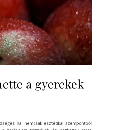
hette a gyerekek
szséges haj nemcsak esztétikai szempontból