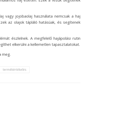
 hullámos haj esetén. Ezek a fésűk segítenek
laj vagy jojobaolaj használata nemcsak a haj
zek az olajok tápláló hatásúak, és segítenek
émát észlelnek. A megfelelő hajápolási rutin
thet elkerülni a kellemetlen tapasztalatokat.
a meg.
termékértékelés