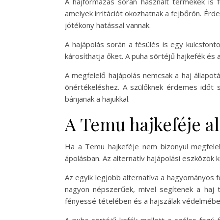
A hajformázás során használt termékek is f
amelyek irritációt okozhatnak a fejbőrön. Ér
jótékony hatással vannak.
A hajápolás során a fésülés is egy kulcsfonto
károsíthatja őket. A puha sörtéjű hajkefék és
A megfelelő hajápolás nemcsak a haj állapotá
önértékeléshez. A szülőknek érdemes időt sz
bánjanak a hajukkal.
A Temu hajkeféje al
Ha a Temu hajkeféje nem bizonyul megfelel
ápolásban. Az alternatív hajápolási eszközök
Az egyik legjobb alternatíva a hagyományos fé
nagyon népszerűek, mivel segítenek a haj t
fényessé tételében és a hajszálak védelmében