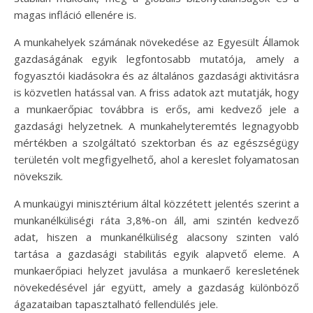
magas infláció ellenére is.
A munkahelyek számának növekedése az Egyesült Államok
gazdaságának egyik legfontosabb mutatója, amely a
fogyasztói kiadásokra és az általános gazdasági aktivitásra
is közvetlen hatással van. A friss adatok azt mutatják, hogy
a munkaerőpiac továbbra is erős, ami kedvező jele a
gazdasági helyzetnek. A munkahelyteremtés legnagyobb
mértékben a szolgáltató szektorban és az egészségügy
területén volt megfigyelhető, ahol a kereslet folyamatosan
növekszik.
A munkaügyi minisztérium által közzétett jelentés szerint a
munkanélküliségi ráta 3,8%-on áll, ami szintén kedvező
adat, hiszen a munkanélküliség alacsony szinten való
tartása a gazdasági stabilitás egyik alapvető eleme. A
munkaerőpiaci helyzet javulása a munkaerő keresletének
növekedésével jár együtt, amely a gazdaság különböző
ágazataiban tapasztalható fellendülés jele.