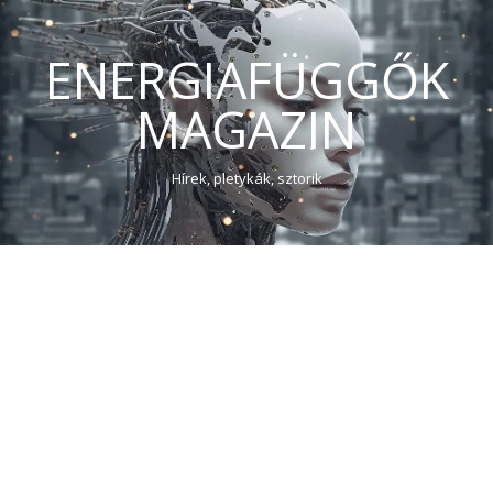
ENERGIAFÜGGŐK
MAGAZIN
Hírek, pletykák, sztorik