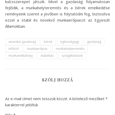
kulcsszerepet játszik. Mivel a gazdaság folyamatosan
fejlődik, a munkahelyteremtés és a bérek emelkedése
reményeink szerint a jövőben is folytatódni fog, biztosítva
ezzel a stabil és növekvő munkaerőpiacot az Egyesült
Államokban.
amerikai gazdaság
bérek
egészségügy
gazdaság
infláció
munkaerőpiac
munkahelyteremtés
munkanélküliség
stabilitás
szolgáltatások
SZÓLJ HOZZÁ
Az e-mail címet nem tesszük közzé.
A kötelező mezőket
*
karakterrel jelöltük
Név
*