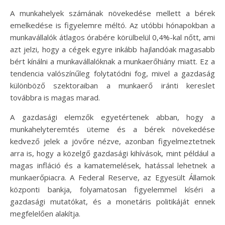
A munkahelyek számának növekedése mellett a bérek
emelkedése is figyelemre méltó. Az utóbbi hónapokban a
munkavállalók átlagos órabére körülbelül 0,4%-kal nőtt, ami
azt jelzi, hogy a cégek egyre inkább hajlandóak magasabb
bért kínálni a munkavállalóknak a munkaerőhiány miatt. Ez a
tendencia valószínűleg folytatódni fog, mivel a gazdaság
különböző szektoraiban a munkaerő iránti kereslet
továbbra is magas marad.
A gazdasági elemzők egyetértenek abban, hogy a
munkahelyteremtés üteme és a bérek növekedése
kedvező jelek a jövőre nézve, azonban figyelmeztetnek
arra is, hogy a közelgő gazdasági kihívások, mint például a
magas infláció és a kamatemelések, hatással lehetnek a
munkaerőpiacra. A Federal Reserve, az Egyesült Államok
központi bankja, folyamatosan figyelemmel kíséri a
gazdasági mutatókat, és a monetáris politikáját ennek
megfelelően alakítja.