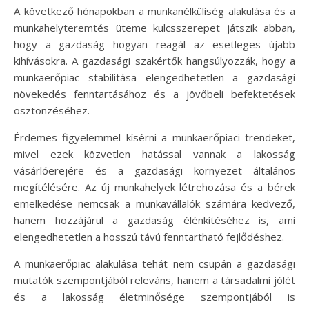
A következő hónapokban a munkanélküliség alakulása és a
munkahelyteremtés üteme kulcsszerepet játszik abban,
hogy a gazdaság hogyan reagál az esetleges újabb
kihívásokra. A gazdasági szakértők hangsúlyozzák, hogy a
munkaerőpiac stabilitása elengedhetetlen a gazdasági
növekedés fenntartásához és a jövőbeli befektetések
ösztönzéséhez.
Érdemes figyelemmel kísérni a munkaerőpiaci trendeket,
mivel ezek közvetlen hatással vannak a lakosság
vásárlóerejére és a gazdasági környezet általános
megítélésére. Az új munkahelyek létrehozása és a bérek
emelkedése nemcsak a munkavállalók számára kedvező,
hanem hozzájárul a gazdaság élénkítéséhez is, ami
elengedhetetlen a hosszú távú fenntartható fejlődéshez.
A munkaerőpiac alakulása tehát nem csupán a gazdasági
mutatók szempontjából releváns, hanem a társadalmi jólét
és a lakosság életminősége szempontjából is