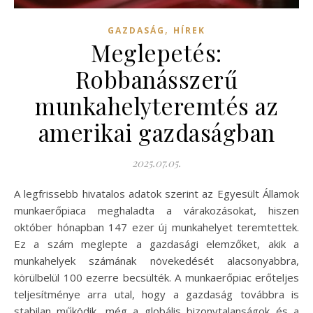
,
GAZDASÁG
HÍREK
Meglepetés:
Robbanásszerű
munkahelyteremtés az
amerikai gazdaságban
2025.07.05.
A legfrissebb hivatalos adatok szerint az Egyesült Államok
munkaerőpiaca meghaladta a várakozásokat, hiszen
október hónapban 147 ezer új munkahelyet teremtettek.
Ez a szám meglepte a gazdasági elemzőket, akik a
munkahelyek számának növekedését alacsonyabbra,
körülbelül 100 ezerre becsülték. A munkaerőpiac erőteljes
teljesítménye arra utal, hogy a gazdaság továbbra is
stabilan működik, még a globális bizonytalanságok és a