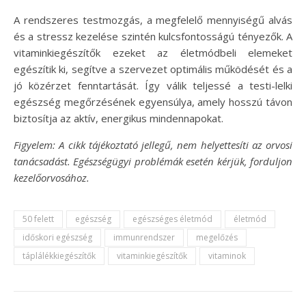
A rendszeres testmozgás, a megfelelő mennyiségű alvás
és a stressz kezelése szintén kulcsfontosságú tényezők. A
vitaminkiegészítők ezeket az életmódbeli elemeket
egészítik ki, segítve a szervezet optimális működését és a
jó közérzet fenntartását. Így válik teljessé a testi-lelki
egészség megőrzésének egyensúlya, amely hosszú távon
biztosítja az aktív, energikus mindennapokat.
Figyelem: A cikk tájékoztató jellegű, nem helyettesíti az orvosi
tanácsadást. Egészségügyi problémák esetén kérjük, forduljon
kezelőorvosához.
50 felett
egészség
egészséges életmód
életmód
időskori egészség
immunrendszer
megelőzés
táplálékkiegészítők
vitaminkiegészítők
vitaminok