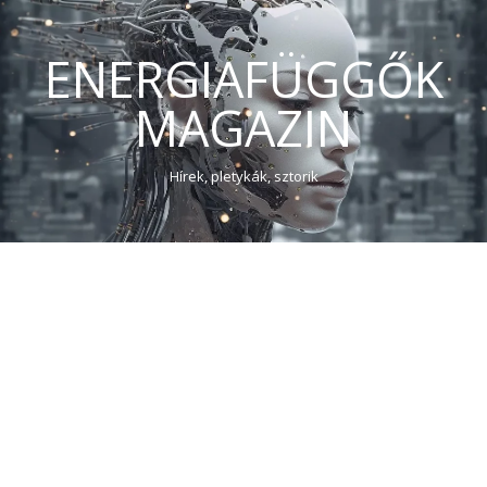
ENERGIAFÜGGŐK
MAGAZIN
Hírek, pletykák, sztorik