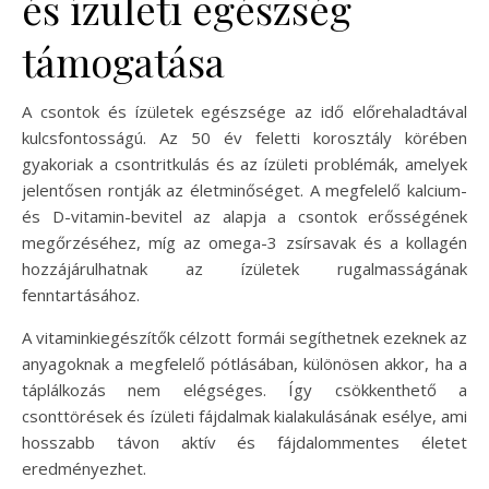
és ízületi egészség
támogatása
A csontok és ízületek egészsége az idő előrehaladtával
kulcsfontosságú. Az 50 év feletti korosztály körében
gyakoriak a csontritkulás és az ízületi problémák, amelyek
jelentősen rontják az életminőséget. A megfelelő kalcium-
és D-vitamin-bevitel az alapja a csontok erősségének
megőrzéséhez, míg az omega-3 zsírsavak és a kollagén
hozzájárulhatnak az ízületek rugalmasságának
fenntartásához.
A vitaminkiegészítők célzott formái segíthetnek ezeknek az
anyagoknak a megfelelő pótlásában, különösen akkor, ha a
táplálkozás nem elégséges. Így csökkenthető a
csonttörések és ízületi fájdalmak kialakulásának esélye, ami
hosszabb távon aktív és fájdalommentes életet
eredményezhet.