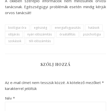
A cikkben szereplő információk nem minősülnek orvosi
tanácsnak. Egészségügyi problémák esetén mindig kérjük
orvos tanácsát!
biológiai óra
egészség
energiafogyasztás
hatások
időjárás
nyári időszámítás
óraátállítás
pszichológia
szokások
téli időszámítás
SZÓLJ HOZZÁ
Az e-mail címet nem tesszük közzé.
A kötelező mezőket
*
karakterrel jelöltük
Név
*