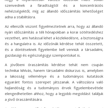
szenvednek a fáradtságtól és a koncentrációs
nehézségektől, míg az állandó időszámítás lehetőséget
adna a stabilitásra.
Az ellenzők viszont figyelmeztetnek arra, hogy az állandó
nyári időszámítás a téli hónapokban a korai sötétedéshez
vezethet, ami hatással lehet a közlekedésre, a biztonságra
és a hangulatra is. Az időzónák kérdése tehát összetett,
és a döntéseknek figyelembe kell venniük a társadalmi,
gazdasági és egészségügyi szempontokat is.
A jövőbeni óraszámítás kérdése tehát nem csupán
technikai kihívás, hanem társadalmi diskurzus is, amelyben
a lakosság véleménye és a tudományos kutatások
egyaránt fontos szerepet játszanak. A változásra való
hajlandóság és a tudományos érvek figyelembevétele
elengedhetetlen ahhoz, hogy a legjobb megoldást találjuk
a jövő óraszámítására.