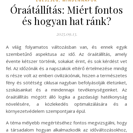
EGÉSZSÉG
MINDENNAPOK
Óraátállítás: Miért fontos
és hogyan hat ránk?
2025.09.13.
A világ folyamatos változásban van, és ennek egyik
szembetűnő aspektusa az idő. Az óraátállítás, amely
évente kétszer történik, sokakat érint, és sok kérdést vet
fel. Az időzónák és a napszakok eltérő értelmezése mindig
is része volt az emberi civilizációnak, hiszen a természetes
fény és sötétség ciklusai nagyban befolyásolják életünket,
szokásainkat és a mindennapi tevékenységeinket. Az
óraátállítás mögött álló logika a gazdasági hatékonyság
növelésére, a közlekedés optimalizálására és a
környezetvédelem szempontjaira épül.
A téma mélyebb megértéséhez fontos megvizsgálni, hogy
a társadalom hogyan alkalmazkodik az időváltozásokhoz,