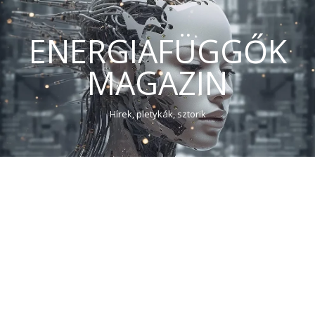
ENERGIAFÜGGŐK
MAGAZIN
Hírek, pletykák, sztorik