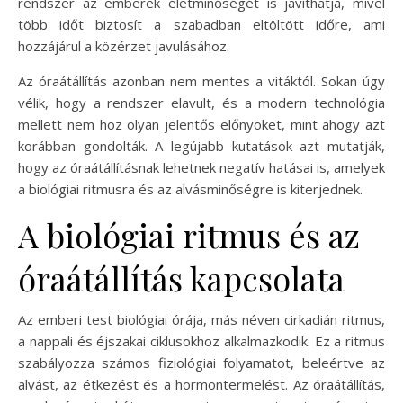
rendszer az emberek életminőségét is javíthatja, mivel
több időt biztosít a szabadban eltöltött időre, ami
hozzájárul a közérzet javulásához.
Az óraátállítás azonban nem mentes a vitáktól. Sokan úgy
vélik, hogy a rendszer elavult, és a modern technológia
mellett nem hoz olyan jelentős előnyöket, mint ahogy azt
korábban gondolták. A legújabb kutatások azt mutatják,
hogy az óraátállításnak lehetnek negatív hatásai is, amelyek
a biológiai ritmusra és az alvásminőségre is kiterjednek.
A biológiai ritmus és az
óraátállítás kapcsolata
Az emberi test biológiai órája, más néven cirkadián ritmus,
a nappali és éjszakai ciklusokhoz alkalmazkodik. Ez a ritmus
szabályozza számos fiziológiai folyamatot, beleértve az
alvást, az étkezést és a hormontermelést. Az óraátállítás,