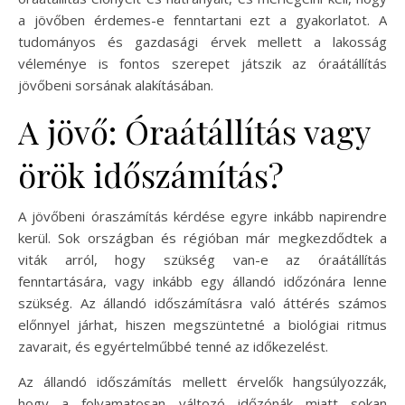
a jövőben érdemes-e fenntartani ezt a gyakorlatot. A
tudományos és gazdasági érvek mellett a lakosság
véleménye is fontos szerepet játszik az óraátállítás
jövőbeni sorsának alakításában.
A jövő: Óraátállítás vagy
örök időszámítás?
A jövőbeni óraszámítás kérdése egyre inkább napirendre
kerül. Sok országban és régióban már megkezdődtek a
viták arról, hogy szükség van-e az óraátállítás
fenntartására, vagy inkább egy állandó időzónára lenne
szükség. Az állandó időszámításra való áttérés számos
előnnyel járhat, hiszen megszüntetné a biológiai ritmus
zavarait, és egyértelműbbé tenné az időkezelést.
Az állandó időszámítás mellett érvelők hangsúlyozzák,
hogy a folyamatosan változó időzónák miatt sokan