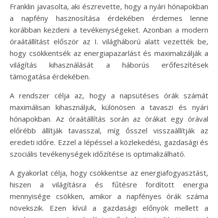
Franklin javasolta, aki észrevette, hogy a nyári hónapokban
a napfény hasznosítása érdekében érdemes lenne
korábban kezdeni a tevékenységeket. Azonban a modern
óraátállítást először az I. világháború alatt vezették be,
hogy csökkentsék az energiapazarlást és maximalizálják a
világítás kihasználását a háborús erőfeszítések
támogatása érdekében.
A rendszer célja az, hogy a napsütéses órák számát
maximálisan kihasználjuk, különösen a tavaszi és nyári
hónapokban. Az óraátállítás során az órákat egy órával
előrébb állítják tavasszal, míg ősszel visszaállítják az
eredeti időre. Ezzel a lépéssel a közlekedési, gazdasági és
szociális tevékenységek időzítése is optimalizálható.
A gyakorlat célja, hogy csökkentse az energiafogyasztást,
hiszen a világításra és fűtésre fordított energia
mennyisége csökken, amikor a napfényes órák száma
növekszik. Ezen kívül a gazdasági előnyök mellett a