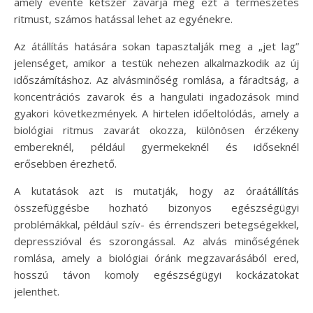
amely évente kétszer zavarja meg ezt a természetes
ritmust, számos hatással lehet az egyénekre.
Az átállítás hatására sokan tapasztalják meg a „jet lag”
jelenséget, amikor a testük nehezen alkalmazkodik az új
időszámításhoz. Az alvásminőség romlása, a fáradtság, a
koncentrációs zavarok és a hangulati ingadozások mind
gyakori következmények. A hirtelen időeltolódás, amely a
biológiai ritmus zavarát okozza, különösen érzékeny
embereknél, például gyermekeknél és időseknél
erősebben érezhető.
A kutatások azt is mutatják, hogy az óraátállítás
összefüggésbe hozható bizonyos egészségügyi
problémákkal, például szív- és érrendszeri betegségekkel,
depresszióval és szorongással. Az alvás minőségének
romlása, amely a biológiai óránk megzavarásából ered,
hosszú távon komoly egészségügyi kockázatokat
jelenthet.