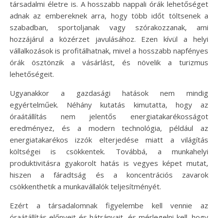
társadalmi életre is. A hosszabb nappali órák lehetőséget
adnak az embereknek arra, hogy több időt töltsenek a
szabadban, sportoljanak vagy szórakozzanak, ami
hozzájárul a közérzet javulásához. Ezen kívül a helyi
vállalkozások is profitálhatnak, mivel a hosszabb napfényes
órák ösztönzik a vásárlást, és növelik a turizmus
lehetőségeit.
Ugyanakkor a gazdasági hatások nem mindig
egyértelműek. Néhány kutatás kimutatta, hogy az
óraátállítás nem jelentős energiatakarékosságot
eredményez, és a modern technológia, például az
energiatakarékos izzók elterjedése miatt a világítás
költségei is csökkentek. Továbbá, a munkahelyi
produktivitásra gyakorolt hatás is vegyes képet mutat,
hiszen a fáradtság és a koncentrációs zavarok
csökkenthetik a munkavállalók teljesítményét.
Ezért a társadalomnak figyelembe kell vennie az
óraátállítás előnyeit és hátrányait, és mérlegelni kell, hogy