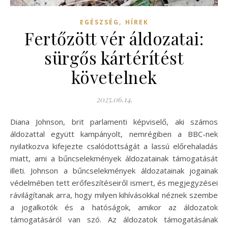
,
EGÉSZSÉG
HÍREK
Fertőzött vér áldozatai:
sürgős kártérítést
követelnek
2025.06.14.
Diana Johnson, brit parlamenti képviselő, aki számos
áldozattal együtt kampányolt, nemrégiben a BBC-nek
nyilatkozva kifejezte csalódottságát a lassú előrehaladás
miatt, ami a bűncselekmények áldozatainak támogatását
illeti. Johnson a bűncselekmények áldozatainak jogainak
védelmében tett erőfeszítéseiről ismert, és megjegyzései
rávilágítanak arra, hogy milyen kihívásokkal néznek szembe
a jogalkotók és a hatóságok, amikor az áldozatok
támogatásáról van szó. Az áldozatok támogatásának