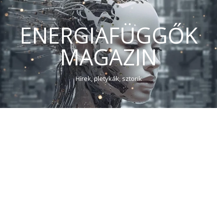
ENERGIAFÜGGŐK
MAGAZIN
Hírek, pletykák, sztorik