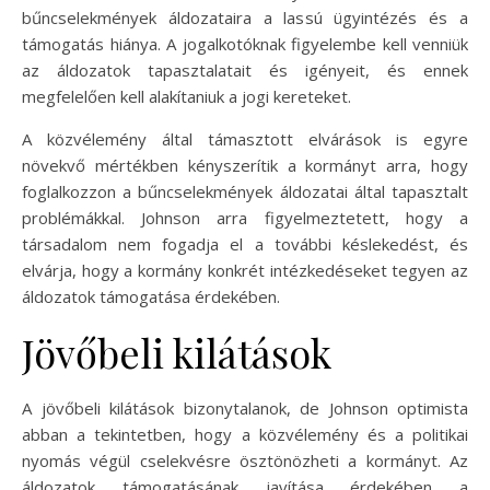
bűncselekmények áldozataira a lassú ügyintézés és a
támogatás hiánya. A jogalkotóknak figyelembe kell venniük
az áldozatok tapasztalatait és igényeit, és ennek
megfelelően kell alakítaniuk a jogi kereteket.
A közvélemény által támasztott elvárások is egyre
növekvő mértékben kényszerítik a kormányt arra, hogy
foglalkozzon a bűncselekmények áldozatai által tapasztalt
problémákkal. Johnson arra figyelmeztetett, hogy a
társadalom nem fogadja el a további késlekedést, és
elvárja, hogy a kormány konkrét intézkedéseket tegyen az
áldozatok támogatása érdekében.
Jövőbeli kilátások
A jövőbeli kilátások bizonytalanok, de Johnson optimista
abban a tekintetben, hogy a közvélemény és a politikai
nyomás végül cselekvésre ösztönözheti a kormányt. Az
áldozatok támogatásának javítása érdekében a