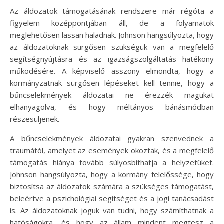
Az áldozatok támogatásának rendszere már régóta a
figyelem középpontjában áll, de a folyamatok
meglehetősen lassan haladnak. Johnson hangsúlyozta, hogy
az áldozatoknak sürgősen szükségük van a megfelelő
segítségnyújtásra és az igazságszolgáltatás hatékony
működésére. A képviselő asszony elmondta, hogy a
kormányzatnak sürgősen lépéseket kell tennie, hogy a
bűncselekmények áldozatai ne érezzék magukat
elhanyagolva, és hogy méltányos bánásmódban
részesüljenek.
A bűncselekmények áldozatai gyakran szenvednek a
traumától, amelyet az események okoztak, és a megfelelő
támogatás hiánya tovább súlyosbíthatja a helyzetüket.
Johnson hangsúlyozta, hogy a kormány felelőssége, hogy
biztosítsa az áldozatok számára a szükséges támogatást,
beleértve a pszichológiai segítséget és a jogi tanácsadást
is. Az áldozatoknak joguk van tudni, hogy számíthatnak a
hatóságokra, és hogy az állam mindent megtesz a