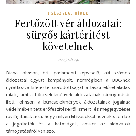
,
EGÉSZSÉG
HÍREK
Fertőzött vér áldozatai:
sürgős kártérítést
követelnek
2025.06.14.
Diana Johnson, brit parlamenti képviselő, aki számos
áldozattal együtt kampányolt, nemrégiben a BBC-nek
nyilatkozva kifejezte csalódottságát a lassú előrehaladás
miatt, ami a bűncselekmények áldozatainak támogatását
illeti. Johnson a bűncselekmények áldozatainak jogainak
védelmében tett erőfeszítéseiről ismert, és megjegyzései
rávilágítanak arra, hogy milyen kihívásokkal néznek szembe
a jogalkotók és a hatóságok, amikor az áldozatok
támogatásáról van szó.