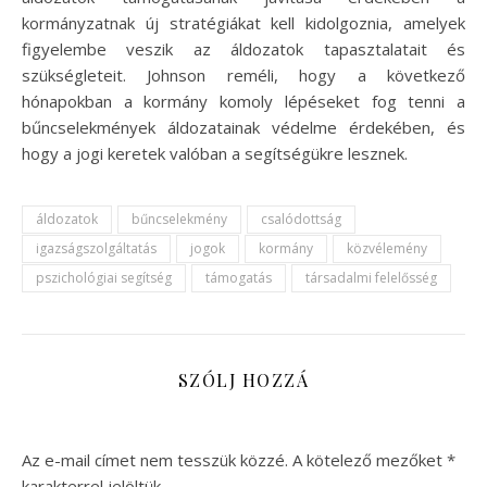
kormányzatnak új stratégiákat kell kidolgoznia, amelyek
figyelembe veszik az áldozatok tapasztalatait és
szükségleteit. Johnson reméli, hogy a következő
hónapokban a kormány komoly lépéseket fog tenni a
bűncselekmények áldozatainak védelme érdekében, és
hogy a jogi keretek valóban a segítségükre lesznek.
áldozatok
bűncselekmény
csalódottság
igazságszolgáltatás
jogok
kormány
közvélemény
pszichológiai segítség
támogatás
társadalmi felelősség
SZÓLJ HOZZÁ
Az e-mail címet nem tesszük közzé.
A kötelező mezőket
*
karakterrel jelöltük