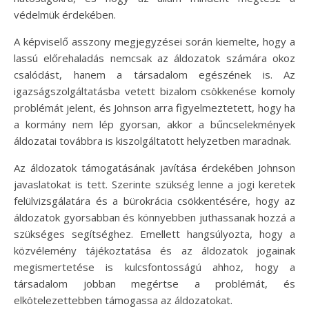
védelmük érdekében.
A képviselő asszony megjegyzései során kiemelte, hogy a
lassú előrehaladás nemcsak az áldozatok számára okoz
csalódást, hanem a társadalom egészének is. Az
igazságszolgáltatásba vetett bizalom csökkenése komoly
problémát jelent, és Johnson arra figyelmeztetett, hogy ha
a kormány nem lép gyorsan, akkor a bűncselekmények
áldozatai továbbra is kiszolgáltatott helyzetben maradnak.
Az áldozatok támogatásának javítása érdekében Johnson
javaslatokat is tett. Szerinte szükség lenne a jogi keretek
felülvizsgálatára és a bürokrácia csökkentésére, hogy az
áldozatok gyorsabban és könnyebben juthassanak hozzá a
szükséges segítséghez. Emellett hangsúlyozta, hogy a
közvélemény tájékoztatása és az áldozatok jogainak
megismertetése is kulcsfontosságú ahhoz, hogy a
társadalom jobban megértse a problémát, és
elkötelezettebben támogassa az áldozatokat.