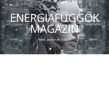
ENERGIAFÜGGŐK
MAGAZIN
Hírek, pletykák, sztorik