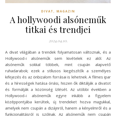
,
DIVAT
MAGAZIN
A hollywoodi alsóneműk
titkai és trendjei
2024.04.10.
A divat világában a trendek folyamatosan változnak, és a
Hollywood-i alsóneműk sem kivételek ez alól. Az
alsóneműk sokkal többek, mint csupán alapvető
ruhadarabok; ezek a stílusos kiegészítők a személyes
kifejezés és az önbizalom forrásai is lehetnek. A filmes ipar
és a hírességek hatása óriási, hiszen ők diktálják a divatot
és formálják a közönség ízlését. Az utóbbi években a
Hollywood-i alsóneműk egyre inkább a figyelem
középpontjába kerültek, új trendeket hozva magukkal,
amelyek nem csupán a dizájnról, hanem a kényelmről és a
funkcionalitásról is szólnak. Az alsóneműk nem csupán