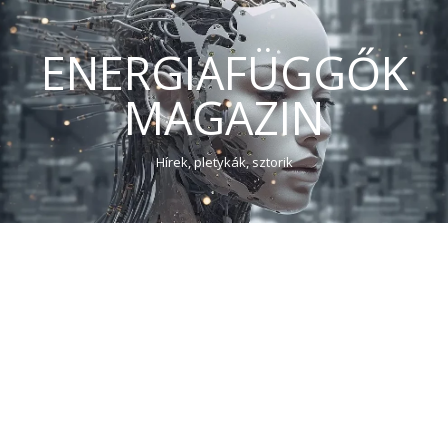
ENERGIAFÜGGŐK
MAGAZIN
Hírek, pletykák, sztorik