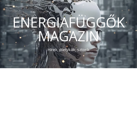
ENERGIAFÜGGŐK
MAGAZIN
Hírek, pletykák, sztorik