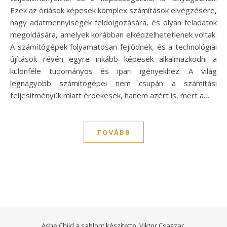
Ezek az óriások képesek komplex számítások elvégzésére,
nagy adatmennyiségek feldolgozására, és olyan feladatok
megoldására, amelyek korábban elképzelhetetlenek voltak.
A számítógépek folyamatosan fejlődnek, és a technológiai
újítások révén egyre inkább képesek alkalmazkodni a
különféle tudományos és ipari igényekhez. A világ
legnagyobb számítógépei nem csupán a számítási
teljesítményük miatt érdekesek, hanem azért is, mert a…
TOVÁBB
Ashe Child a sablont készítette:
Viktor Csaszar.