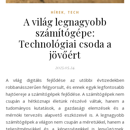
,
HÍREK
TECH
A világ legnagyobb
számítógépe:
Technológiai csoda a
jövőért
2025.05.24.
A világ digitális fejlődése az utóbbi évtizedekben
robbanásszerűen felgyorsult, és ennek egyik legfontosabb
hajtóereje a számítógépek fejlődése. A számítógépek nem
csupán a hétköznapi életünk részévé váltak, hanem a
tudományos kutatások, a gazdasági elemzések és a
mérnöki tervezés alapvető eszközeivé is. A legnagyobb
számítógépek a világon nem csupán a méretükkel, hanem a
teljesítményükkel és a képességeikkel is lenyűgöznek.