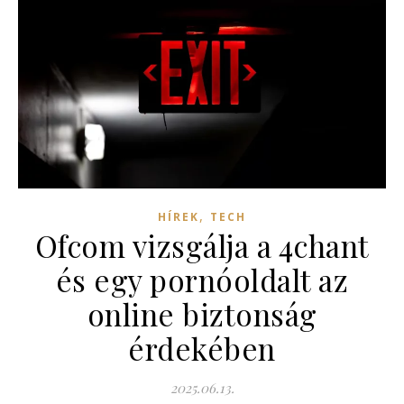
,
HÍREK
TECH
Ofcom vizsgálja a 4chant
és egy pornóoldalt az
online biztonság
érdekében
2025.06.13.