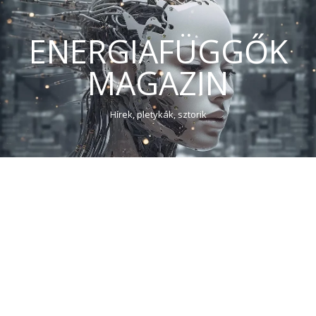
ENERGIAFÜGGŐK
MAGAZIN
Hírek, pletykák, sztorik