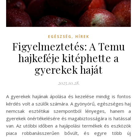
,
EGÉSZSÉG
HÍREK
Figyelmeztetés: A Temu
hajkeféje kitéphette a
gyerekek haját
2025.10.28.
A gyerekek hajának ápolása és kezelése mindig is fontos
kérdés volt a szülők számára. A gyönyörű, egészséges haj
nemcsak esztétikai szempontból lényeges, hanem a
gyerekek önértékelésére és magabiztosságára is hatással
van. Az utóbbi időben a hajápolási termékek és eszközök
piaca robbanásszerűen bővült, és egyre több új