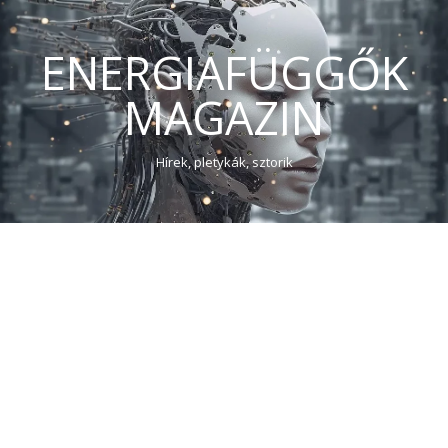
ENERGIAFÜGGŐK
MAGAZIN
Hírek, pletykák, sztorik