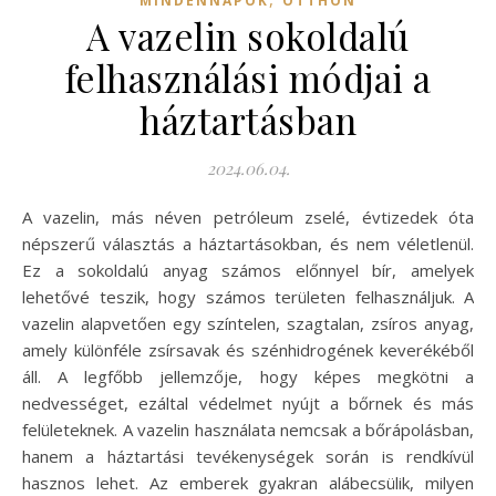
MINDENNAPOK
OTTHON
A vazelin sokoldalú
felhasználási módjai a
háztartásban
2024.06.04.
A vazelin, más néven petróleum zselé, évtizedek óta
népszerű választás a háztartásokban, és nem véletlenül.
Ez a sokoldalú anyag számos előnnyel bír, amelyek
lehetővé teszik, hogy számos területen felhasználjuk. A
vazelin alapvetően egy színtelen, szagtalan, zsíros anyag,
amely különféle zsírsavak és szénhidrogének keverékéből
áll. A legfőbb jellemzője, hogy képes megkötni a
nedvességet, ezáltal védelmet nyújt a bőrnek és más
felületeknek. A vazelin használata nemcsak a bőrápolásban,
hanem a háztartási tevékenységek során is rendkívül
hasznos lehet. Az emberek gyakran alábecsülik, milyen