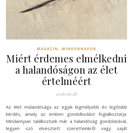
,
MAGAZIN
MINDENNAPOK
Miért érdemes elmélkedni
a halandóságon az élet
értelméért
2026.06.18.
Az élet múlandósága az egyik legmélyebb és legősibb
kérdés, amely az emberi gondolkodást foglalkoztatja.
Mindannyian találkoztunk már a halandóság gondolatával,
legyen szó elvesztett szeretteinkről vagy saját