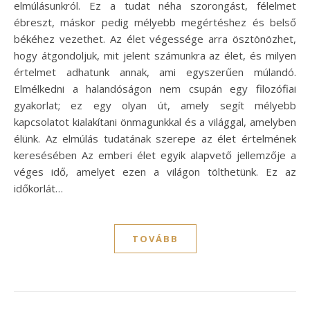
elmúlásunkról. Ez a tudat néha szorongást, félelmet
ébreszt, máskor pedig mélyebb megértéshez és belső
békéhez vezethet. Az élet végessége arra ösztönözhet,
hogy átgondoljuk, mit jelent számunkra az élet, és milyen
értelmet adhatunk annak, ami egyszerűen múlandó.
Elmélkedni a halandóságon nem csupán egy filozófiai
gyakorlat; ez egy olyan út, amely segít mélyebb
kapcsolatot kialakítani önmagunkkal és a világgal, amelyben
élünk. Az elmúlás tudatának szerepe az élet értelmének
keresésében Az emberi élet egyik alapvető jellemzője a
véges idő, amelyet ezen a világon tölthetünk. Ez az
időkorlát…
TOVÁBB