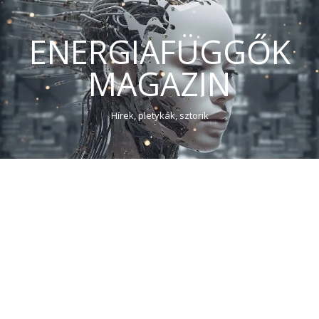
ENERGIAFÜGGŐK
MAGAZIN
Hírek, pletykák, sztorik