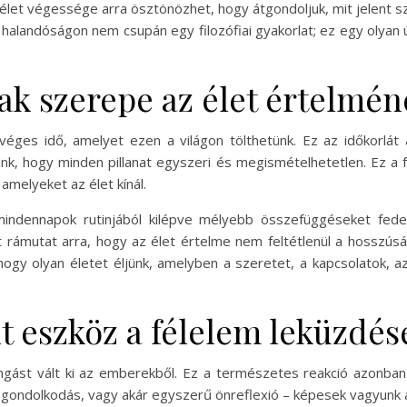
let végessége arra ösztönözhet, hogy átgondoljuk, mit jelent sz
alandóságon nem csupán egy filozófiai gyakorlat; ez egy olyan ú
ak szerepe az élet értelmé
véges idő, amelyet ezen a világon tölthetünk. Ez az időkorlát
k, hogy minden pillanat egyszeri és megismételhetetlen. Ez a
 amelyeket az élet kínál.
indennapok rutinjából kilépve mélyebb összefüggéseket fede
 rámutat arra, hogy az élet értelme nem feltétlenül a hosszús
 hogy olyan életet éljünk, amelyben a szeretet, a kapcsolatok, 
t eszköz a félelem leküzdés
ngást vált ki az emberekből. Ez a természetes reakció azonban n
i gondolkodás, vagy akár egyszerű önreflexió – képesek vagyunk a 