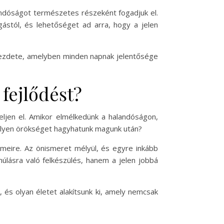
landóságot természetes részeként fogadjuk el.
gástól, és lehetőséget ad arra, hogy a jelen
kezdete, amelyben minden napnak jelentősége
fejlődést?
eljen el. Amikor elmélkedünk a halandóságon,
Milyen örökséget hagyhatunk magunk után?
lemeire. Az önismeret mélyül, és egyre inkább
úlásra való felkészülés, hanem a jelen jobbá
 és olyan életet alakítsunk ki, amely nemcsak