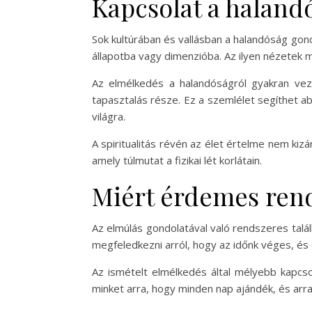
Kapcsolat a halandó
Sok kultúrában és vallásban a halandóság gon
állapotba vagy dimenzióba. Az ilyen nézetek 
Az elmélkedés a halandóságról gyakran vez
tapasztalás része. Ez a szemlélet segíthet 
világra.
A spiritualitás révén az élet értelme nem ki
amely túlmutat a fizikai lét korlátain.
Miért érdemes rend
Az elmúlás gondolatával való rendszeres talá
megfeledkezni arról, hogy az időnk véges, és 
Az ismételt elmélkedés által mélyebb kapcsol
minket arra, hogy minden nap ajándék, és arr