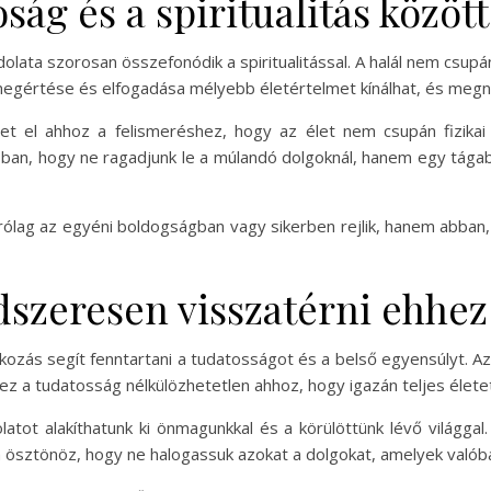
ság és a spiritualitás között
dolata szorosan összefonódik a spiritualitással. A halál nem csu
megértése és elfogadása mélyebb életértelmet kínálhat, és megny
et el ahhoz a felismeréshez, hogy az élet nem csupán fizikai
abban, hogy ne ragadjunk le a múlandó dolgoknál, hanem egy tága
zárólag az egyéni boldogságban vagy sikerben rejlik, hanem abb
szeresen visszatérni ehhez
lkozás segít fenntartani a tudatosságot és a belső egyensúlyt. 
ez a tudatosság nélkülözhetetlen ahhoz, hogy igazán teljes életet
atot alakíthatunk ki önmagunkkal és a körülöttünk lévő világga
a ösztönöz, hogy ne halogassuk azokat a dolgokat, amelyek valób