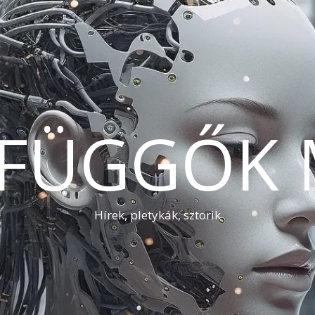
AFÜGGŐK 
Hírek, pletykák, sztorik