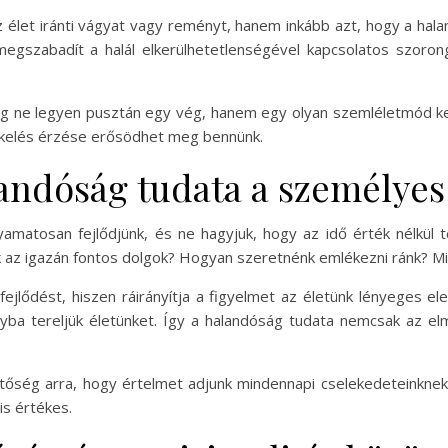
az élet iránti vágyat vagy reményt, hanem inkább azt, hogy a ha
megszabadít a halál elkerülhetetlenségével kapcsolatos szoron
ág ne legyen pusztán egy vég, hanem egy olyan szemléletmód 
rtékelés érzése erősödhet meg bennünk.
andóság tudata a személyes 
yamatosan fejlődjünk, és ne hagyjuk, hogy az idő érték nélkül t
ik az igazán fontos dolgok? Hogyan szeretnénk emlékezni ránk? 
 fejlődést, hiszen ráirányítja a figyelmet az életünk lényeges e
nyba tereljük életünket. Így a halandóság tudata nemcsak az elm
etőség arra, hogy értelmet adjunk mindennapi cselekedeteinknek,
is értékes.