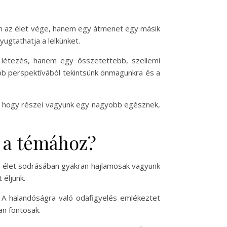
pán az élet vége, hanem egy átmenet egy másik
ugtathatja a lelkünket.
 létezés, hanem egy összetettebb, szellemi
bb perspektívából tekintsünk önmagunkra és a
an, hogy részei vagyunk egy nagyobb egésznek,
 a témához?
Az élet sodrásában gyakran hajlamosak vagyunk
 éljünk.
l. A halandóságra való odafigyelés emlékeztet
an fontosak.