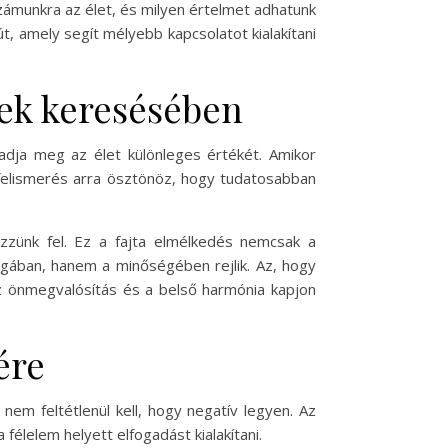
ámunkra az élet, és milyen értelmet adhatunk
t, amely segít mélyebb kapcsolatot kialakítani
nek keresésében
 adja meg az élet különleges értékét. Amikor
 felismerés arra ösztönöz, hogy tudatosabban
zzünk fel. Ez a fajta elmélkedés nemcsak a
ágában, hanem a minőségében rejlik. Az, hogy
az önmegvalósítás és a belső harmónia kapjon
ére
em feltétlenül kell, hogy negatív legyen. Az
félelem helyett elfogadást kialakítani.