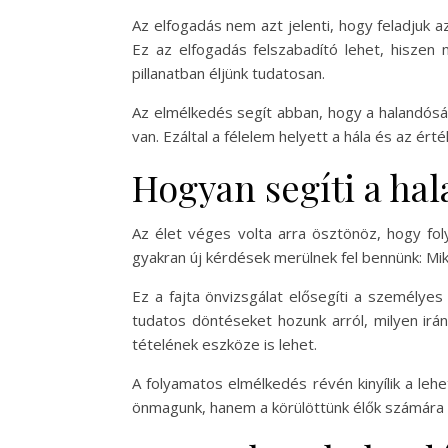
Az elfogadás nem azt jelenti, hogy feladjuk 
Ez az elfogadás felszabadító lehet, hiszen 
pillanatban éljünk tudatosan.
Az elmélkedés segít abban, hogy a halandós
van. Ezáltal a félelem helyett a hála és az é
Hogyan segíti a hal
Az élet véges volta arra ösztönöz, hogy fol
gyakran új kérdések merülnek fel bennünk: M
Ez a fajta önvizsgálat elősegíti a személyes
tudatos döntéseket hozunk arról, milyen irá
tételének eszköze is lehet.
A folyamatos elmélkedés révén kinyílik a leh
önmagunk, hanem a körülöttünk élők számára 