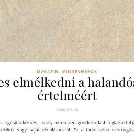
,
MAGAZIN
MINDENNAPOK
s elmélkedni a halandó
értelméért
2026.06.18.
 legősibb kérdés, amely az emberi gondolkodást foglalkoztatja
tteinkről vagy saját elmúlásunkról. Ez a tudat néha szorongá