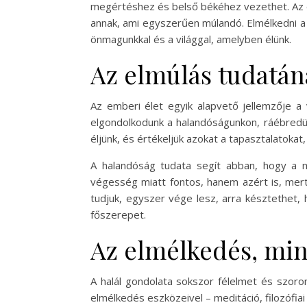
megértéshez és belső békéhez vezethet. Az é
annak, ami egyszerűen múlandó. Elmélkedni a h
önmagunkkal és a világgal, amelyben élünk.
Az elmúlás tudatán
Az emberi élet egyik alapvető jellemzője a 
elgondolkodunk a halandóságunkon, ráébredün
éljünk, és értékeljük azokat a tapasztalatokat,
A halandóság tudata segít abban, hogy a m
végesség miatt fontos, hanem azért is, mert
tudjuk, egyszer vége lesz, arra késztethet,
főszerepet.
Az elmélkedés, min
A halál gondolata sokszor félelmet és szoro
elmélkedés eszközeivel – meditáció, filozófia