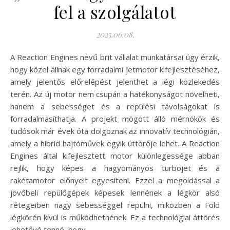
fel a szolgálatot
2025.06.08.
A Reaction Engines nevű brit vállalat munkatársai úgy érzik,
hogy közel állnak egy forradalmi jetmotor kifejlesztéséhez,
amely jelentős előrelépést jelenthet a légi közlekedés
terén. Az új motor nem csupán a hatékonyságot növelheti,
hanem a sebességet és a repülési távolságokat is
forradalmasíthatja. A projekt mögött álló mérnökök és
tudósok már évek óta dolgoznak az innovatív technológián,
amely a hibrid hajtóművek egyik úttörője lehet. A Reaction
Engines által kifejlesztett motor különlegessége abban
rejlik, hogy képes a hagyományos turbojet és a
rakétamotor előnyeit egyesíteni. Ezzel a megoldással a
jövőbeli repülőgépek képesek lennének a légkör alsó
rétegeiben nagy sebességgel repülni, miközben a Föld
légkörén kívül is működhetnének. Ez a technológiai áttörés
lehetővé tenné, hogy…