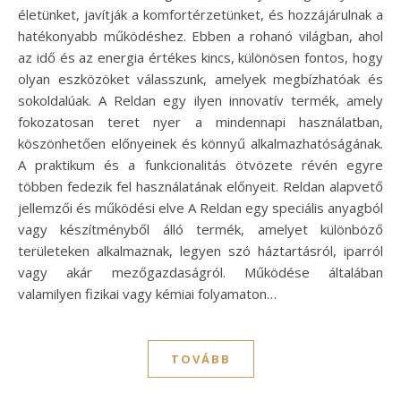
életünket, javítják a komfortérzetünket, és hozzájárulnak a
hatékonyabb működéshez. Ebben a rohanó világban, ahol
az idő és az energia értékes kincs, különösen fontos, hogy
olyan eszközöket válasszunk, amelyek megbízhatóak és
sokoldalúak. A Reldan egy ilyen innovatív termék, amely
fokozatosan teret nyer a mindennapi használatban,
köszönhetően előnyeinek és könnyű alkalmazhatóságának.
A praktikum és a funkcionalitás ötvözete révén egyre
többen fedezik fel használatának előnyeit. Reldan alapvető
jellemzői és működési elve A Reldan egy speciális anyagból
vagy készítményből álló termék, amelyet különböző
területeken alkalmaznak, legyen szó háztartásról, iparról
vagy akár mezőgazdaságról. Működése általában
valamilyen fizikai vagy kémiai folyamaton…
TOVÁBB