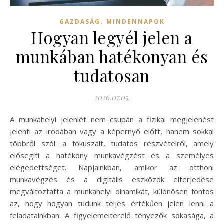
,
GAZDASÁG
MINDENNAPOK
Hogyan legyél jelen a
munkában hatékonyan és
tudatosan
2026.07.05.
A munkahelyi jelenlét nem csupán a fizikai megjelenést
jelenti az irodában vagy a képernyő előtt, hanem sokkal
többről szól: a fókuszált, tudatos részvételről, amely
elősegíti a hatékony munkavégzést és a személyes
elégedettséget. Napjainkban, amikor az otthoni
munkavégzés és a digitális eszközök elterjedése
megváltoztatta a munkahelyi dinamikát, különösen fontos
az, hogy hogyan tudunk teljes értékűen jelen lenni a
feladatainkban. A figyelemelterelő tényezők sokasága, a