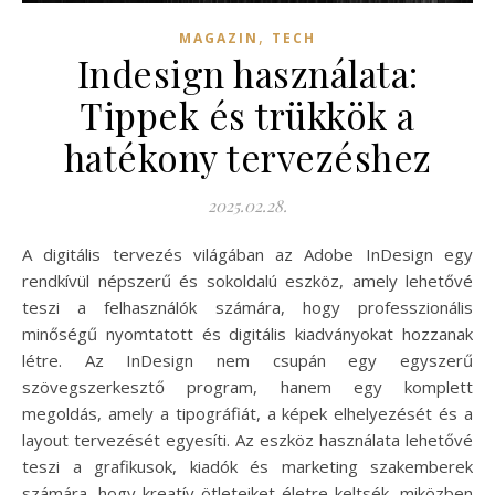
,
MAGAZIN
TECH
Indesign használata:
Tippek és trükkök a
hatékony tervezéshez
2025.02.28.
A digitális tervezés világában az Adobe InDesign egy
rendkívül népszerű és sokoldalú eszköz, amely lehetővé
teszi a felhasználók számára, hogy professzionális
minőségű nyomtatott és digitális kiadványokat hozzanak
létre. Az InDesign nem csupán egy egyszerű
szövegszerkesztő program, hanem egy komplett
megoldás, amely a tipográfiát, a képek elhelyezését és a
layout tervezését egyesíti. Az eszköz használata lehetővé
teszi a grafikusok, kiadók és marketing szakemberek
számára, hogy kreatív ötleteiket életre keltsék, miközben