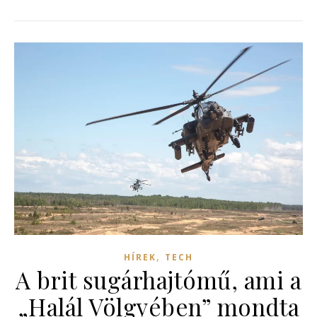
,
HÍREK
TECH
A brit sugárhajtómű, ami a
„Halál Völgyében” mondta