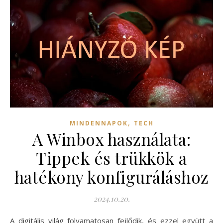
,
MINDENNAPOK
TECH
A Winbox használata:
Tippek és trükkök a
hatékony konfiguráláshoz
2024.10.20.
A digitális világ folyamatosan fejlődik, és ezzel együtt a