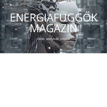
ENERGIAFÜGGŐK
MAGAZIN
Hírek, pletykák, sztorik