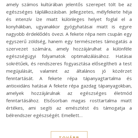
amely számos kultúrában jelentős szerepet tölt be az
egészséges táplálkozásban. Jellegzetes, mélyfekete héja
és intenzív íze miatt különleges helyet foglal el a
konyhákban, ugyanakkor gyógyhatásai miatt is egyre
nagyobb érdeklődés övezi. A fekete répa nem csupán egy
egyszerű zöldség, hanem egy természetes támogatás a
szervezet számára, amely hozzájárulhat a különféle
egészségügyi folyamatok optimalizálásához. Hatásai
sokrétűek, és rendszeres fogyasztása elősegítheti a test
megújulását, valamint az általános jó közérzet
fenntartását. A fekete répa tápanyagtartalma és
antioxidáns hatásai A fekete répa gazdag tápanyagokban,
amelyek hozzájárulnak az egészséges életmód
fenntartásához. Elsősorban magas rosttartalma miatt
értékes, ami segíti az emésztést és támogatja a
bélrendszer egészségét. Emellett…
TOVÁBB