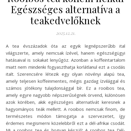
Egészséges alternatíva a
teakedvelőknek
2025.12.21.
A tea évszázadok óta az egyik legnépszerűbb ital
világszerte, amely nemcsak ízével, hanem egészségügyi
hatásaival is sokakat lenyűgöz. Azonban a koffeintartalom
miatt nem mindenki fogyaszthatja korlátlanul ezt a csodás
italt. Szerencsére létezik egy olyan növényi alapú tea,
amely teljesen koffeinmentes, mégis gazdag ízvilággal és
számos jótékony tulajdonsággal bír. Ez a rooibos tea,
amely egyre nagyobb népszerűségnek örvend, különösen
azok körében, akik egészséges alternatívát keresnek a
hagyományos teák mellett. A rooibos nemcsak finom, de
természetes módon támogatja a szervezetet, így
érdemes megismerni közelebbről ezt a dél-afrikai csodát.
Mi a rooibos tea és hogyan készül? A rooibos tea Dél-