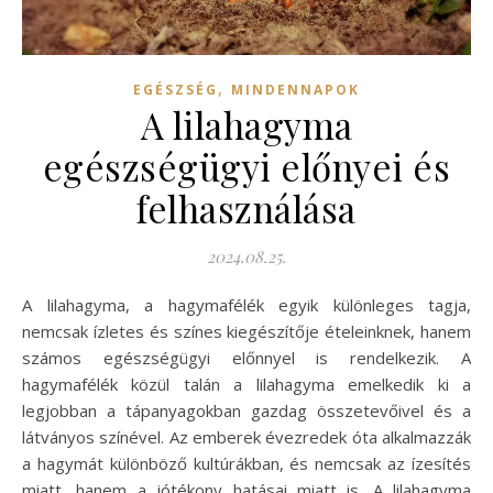
,
EGÉSZSÉG
MINDENNAPOK
A lilahagyma
egészségügyi előnyei és
felhasználása
2024.08.25.
A lilahagyma, a hagymafélék egyik különleges tagja,
nemcsak ízletes és színes kiegészítője ételeinknek, hanem
számos egészségügyi előnnyel is rendelkezik. A
hagymafélék közül talán a lilahagyma emelkedik ki a
legjobban a tápanyagokban gazdag összetevőivel és a
látványos színével. Az emberek évezredek óta alkalmazzák
a hagymát különböző kultúrákban, és nemcsak az ízesítés
miatt, hanem a jótékony hatásai miatt is. A lilahagyma