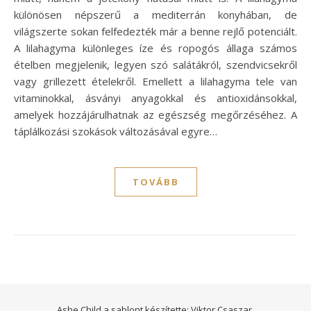
különösen népszerű a mediterrán konyhában, de
világszerte sokan felfedezték már a benne rejlő potenciált.
A lilahagyma különleges íze és ropogós állaga számos
ételben megjelenik, legyen szó salátákról, szendvicsekről
vagy grillezett ételekről. Emellett a lilahagyma tele van
vitaminokkal, ásványi anyagokkal és antioxidánsokkal,
amelyek hozzájárulhatnak az egészség megőrzéséhez. A
táplálkozási szokások változásával egyre…
TOVÁBB
Ashe Child a sablont készítette:
Viktor Csaszar.