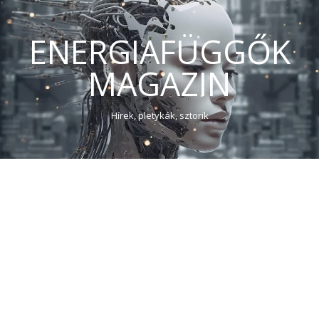
ENERGIAFÜGGŐK
MAGAZIN
Hírek, pletykák, sztorik