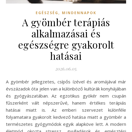
,
EGÉSZSÉG
MINDENNAPOK
A gyömbér terápiás
alkalmazásai és
egészségre gyakorolt
hatásai
2026.06.05.
A gyömbér jellegzetes, csípős ízével és aromájával már
évszázadok óta jelen van a különböző kultúrák konyhájában
és gyógyászatában. Az egzotikus gyökér nem csupán
fűszerként vált népszerűvé, hanem értékes terápiás
hatásai miatt is. Az emberi szervezet különféle
folyamataira gyakorolt kedvező hatása miatt a gyömbér a
természetes gyógymódok egyik alapköve lett. A modern
életmód okozta stressz, gyulladások és emésztési