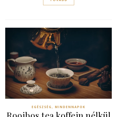
,
EGÉSZSÉG
MINDENNAPOK
Rooibos tea koffein nélkül