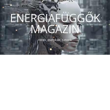
ENERGIAFÜGGŐK
MAGAZIN
Hírek, pletykák, sztorik