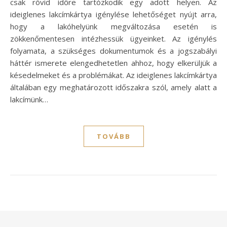
csak rövid időre tartózkodik egy adott helyen. Az
ideiglenes lakcímkártya igénylése lehetőséget nyújt arra,
hogy a lakóhelyünk megváltozása esetén is
zökkenőmentesen intézhessük ügyeinket. Az igénylés
folyamata, a szükséges dokumentumok és a jogszabályi
háttér ismerete elengedhetetlen ahhoz, hogy elkerüljük a
késedelmeket és a problémákat. Az ideiglenes lakcímkártya
általában egy meghatározott időszakra szól, amely alatt a
lakcímünk…
TOVÁBB