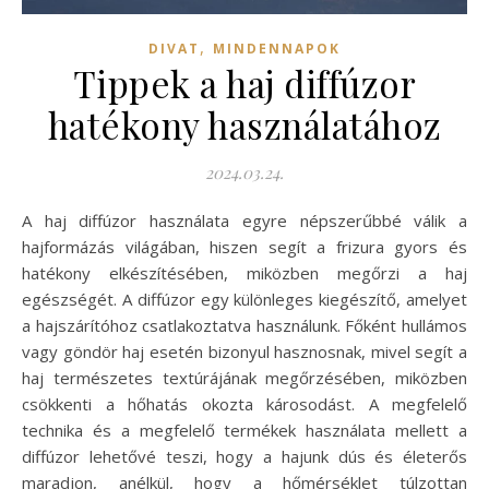
,
DIVAT
MINDENNAPOK
Tippek a haj diffúzor
hatékony használatához
2024.03.24.
A haj diffúzor használata egyre népszerűbbé válik a
hajformázás világában, hiszen segít a frizura gyors és
hatékony elkészítésében, miközben megőrzi a haj
egészségét. A diffúzor egy különleges kiegészítő, amelyet
a hajszárítóhoz csatlakoztatva használunk. Főként hullámos
vagy göndör haj esetén bizonyul hasznosnak, mivel segít a
haj természetes textúrájának megőrzésében, miközben
csökkenti a hőhatás okozta károsodást. A megfelelő
technika és a megfelelő termékek használata mellett a
diffúzor lehetővé teszi, hogy a hajunk dús és életerős
maradjon, anélkül, hogy a hőmérséklet túlzottan