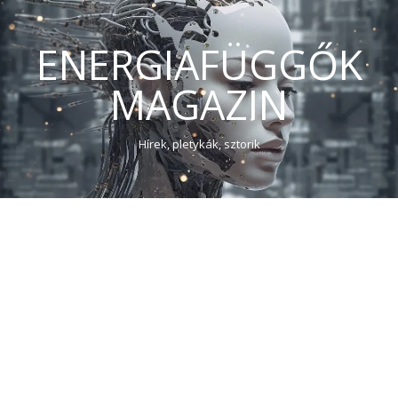
ENERGIAFÜGGŐK
MAGAZIN
Hírek, pletykák, sztorik