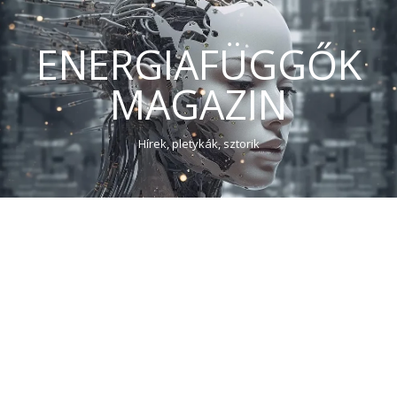
ENERGIAFÜGGŐK
MAGAZIN
Hírek, pletykák, sztorik