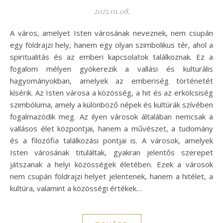
2025.01.08.
A város, amelyet Isten városának neveznek, nem csupán
egy földrajzi hely, hanem egy olyan szimbolikus tér, ahol a
spiritualitás és az emberi kapcsolatok találkoznak. Ez a
fogalom mélyen gyökerezik a vallási és kulturális
hagyományokban, amelyek az emberiség történetét
kísérik. Az Isten városa a közösség, a hit és az erkölcsiség
szimbóluma, amely a különböző népek és kultúrák szívében
fogalmazódik meg. Az ilyen városok általában nemcsak a
vallásos élet központjai, hanem a művészet, a tudomány
és a filozófia találkozási pontjai is. A városok, amelyek
Isten városának tituláltak, gyakran jelentős szerepet
játszanak a helyi közösségek életében. Ezek a városok
nem csupán földrajzi helyet jelentenek, hanem a hitélet, a
kultúra, valamint a közösségi értékek…