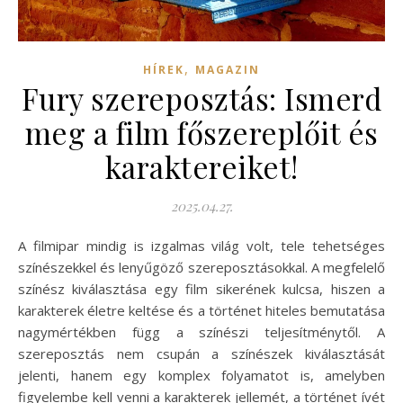
,
HÍREK
MAGAZIN
Fury szereposztás: Ismerd
meg a film főszereplőit és
karaktereiket!
2025.04.27.
A filmipar mindig is izgalmas világ volt, tele tehetséges
színészekkel és lenyűgöző szereposztásokkal. A megfelelő
színész kiválasztása egy film sikerének kulcsa, hiszen a
karakterek életre keltése és a történet hiteles bemutatása
nagymértékben függ a színészi teljesítménytől. A
szereposztás nem csupán a színészek kiválasztását
jelenti, hanem egy komplex folyamatot is, amelyben
figyelembe kell venni a karakterek jellemét, a történet ívét