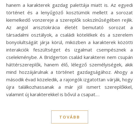
hanem a karakterek gazdag palettája miatt is. Az egyedi
történet és a lenyűgöző kosztümök mellett a sorozat
kiemelkedő vonzereje a szereplők sokszínűségében rejlik.
Az angol arisztokrácia életét bemutató sorozat a
társadalmi osztályok, a családi kötelékek és a szerelem
bonyolultságát járja körül, miközben a karakterek közötti
interakciók feszültséget és izgalmat csempésznek a
cselekménybe. A Bridgerton család karakterei nem csupán
háttérszereplők, hanem élő, lélegző személyiségek, akik
mind hozzájárulnak a történet gazdagságához. Ahogy a
második évad közeledik, a rajongók izgatottan várják, hogy
újra találkozhassanak a már jól ismert szereplőkkel,
valamint új karakterekkel is bővül a csapat.…
TOVÁBB