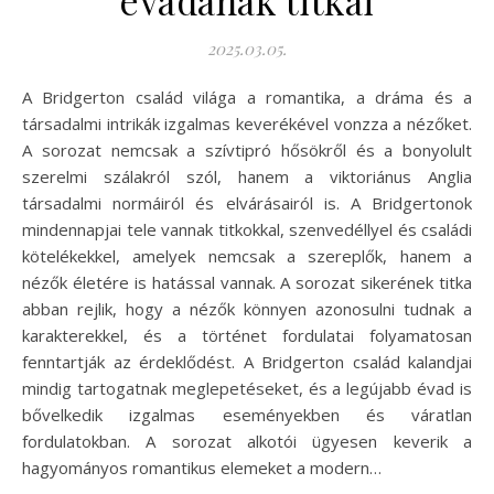
évadának titkai
2025.03.05.
A Bridgerton család világa a romantika, a dráma és a
társadalmi intrikák izgalmas keverékével vonzza a nézőket.
A sorozat nemcsak a szívtipró hősökről és a bonyolult
szerelmi szálakról szól, hanem a viktoriánus Anglia
társadalmi normáiról és elvárásairól is. A Bridgertonok
mindennapjai tele vannak titkokkal, szenvedéllyel és családi
kötelékekkel, amelyek nemcsak a szereplők, hanem a
nézők életére is hatással vannak. A sorozat sikerének titka
abban rejlik, hogy a nézők könnyen azonosulni tudnak a
karakterekkel, és a történet fordulatai folyamatosan
fenntartják az érdeklődést. A Bridgerton család kalandjai
mindig tartogatnak meglepetéseket, és a legújabb évad is
bővelkedik izgalmas eseményekben és váratlan
fordulatokban. A sorozat alkotói ügyesen keverik a
hagyományos romantikus elemeket a modern…