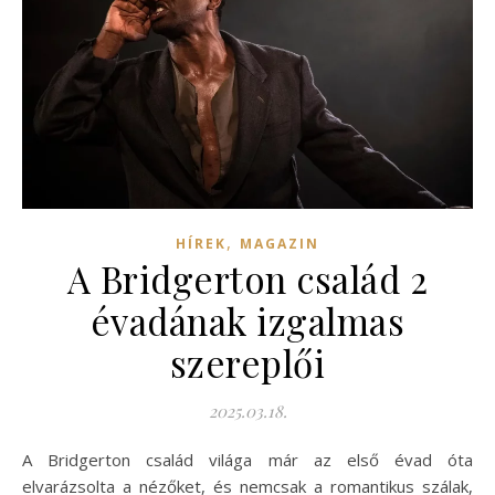
,
HÍREK
MAGAZIN
A Bridgerton család 2
évadának izgalmas
szereplői
2025.03.18.
A Bridgerton család világa már az első évad óta
elvarázsolta a nézőket, és nemcsak a romantikus szálak,