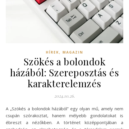
,
HÍREK
MAGAZIN
Szökés a bolondok
házából: Szereposztás és
karakterelemzés
2024.10.26.
A „Szökés a bolondok házából” egy olyan mű, amely nem
csupán szórakoztat, hanem mélyebb gondolatokat is
ébreszt a nézőkben. A történet középpontjában a