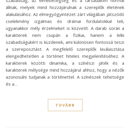
szabadság, az elmebetegség és a társadalom normái
állnak, melyek mind hozzájárulnak a szereplők életének
alakulásához. Az elmegyógyintézet zárt világában játszódó
cselekmény izgalmas és drámai fordulatokkal teli,
ugyanakkor mély érzelmeket is közvetít. A darab során a
karakterek nem csupán a fizikai, hanem a lelki
szabadságukért is küzdenek, ami különösen fontossá teszi
a szereposztást. A megfelelő szereplők kiválasztása
elengedhetetlen a történet hiteles megjelenítéséhez. A
karakterek közötti dinamika, a színészi játék és a
karakterek mélysége mind hozzájárul ahhoz, hogy a nézők
azonosulni tudjanak a történettel. A színészek tehetsége
és a…
TOVÁBB