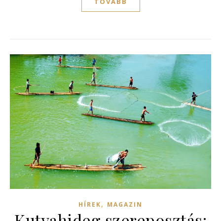
TOVÁBB
,
HÍREK
MAGAZIN
Kutyahideg szereposztás: