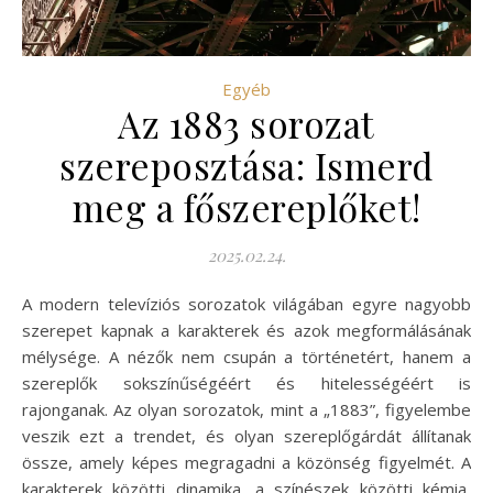
Egyéb
Az 1883 sorozat
szereposztása: Ismerd
meg a főszereplőket!
2025.02.24.
A modern televíziós sorozatok világában egyre nagyobb
szerepet kapnak a karakterek és azok megformálásának
mélysége. A nézők nem csupán a történetért, hanem a
szereplők sokszínűségéért és hitelességéért is
rajonganak. Az olyan sorozatok, mint a „1883”, figyelembe
veszik ezt a trendet, és olyan szereplőgárdát állítanak
össze, amely képes megragadni a közönség figyelmét. A
karakterek közötti dinamika, a színészek közötti kémia,