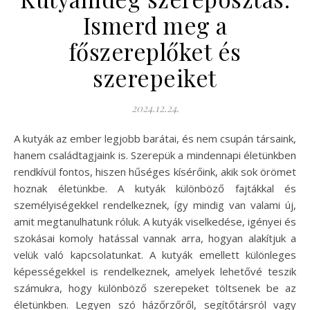
Ismerd meg a
főszereplőket és
szerepeiket
2024.12.24.
A kutyák az ember legjobb barátai, és nem csupán társaink,
hanem családtagjaink is. Szerepük a mindennapi életünkben
rendkívül fontos, hiszen hűséges kísérőink, akik sok örömet
hoznak életünkbe. A kutyák különböző fajtákkal és
személyiségekkel rendelkeznek, így mindig van valami új,
amit megtanulhatunk róluk. A kutyák viselkedése, igényei és
szokásai komoly hatással vannak arra, hogyan alakítjuk a
velük való kapcsolatunkat. A kutyák emellett különleges
képességekkel is rendelkeznek, amelyek lehetővé teszik
számukra, hogy különböző szerepeket töltsenek be az
életünkben. Legyen szó házőrzőről, segítőtársról vagy