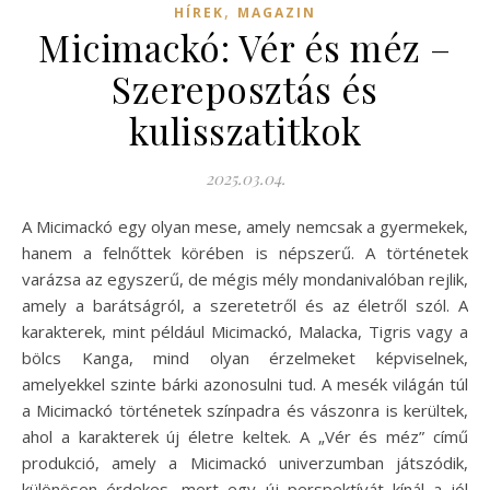
,
HÍREK
MAGAZIN
Micimackó: Vér és méz –
Szereposztás és
kulisszatitkok
2025.03.04.
A Micimackó egy olyan mese, amely nemcsak a gyermekek,
hanem a felnőttek körében is népszerű. A történetek
varázsa az egyszerű, de mégis mély mondanivalóban rejlik,
amely a barátságról, a szeretetről és az életről szól. A
karakterek, mint például Micimackó, Malacka, Tigris vagy a
bölcs Kanga, mind olyan érzelmeket képviselnek,
amelyekkel szinte bárki azonosulni tud. A mesék világán túl
a Micimackó történetek színpadra és vászonra is kerültek,
ahol a karakterek új életre keltek. A „Vér és méz” című
produkció, amely a Micimackó univerzumban játszódik,
különösen érdekes, mert egy új perspektívát kínál a jól