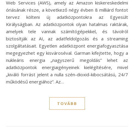
Web Services (AWS), amely az Amazon kiskereskedelmi
óriásának része, a következő négy évben 8 milliárd fontot
tervez költeni új adatközpontokra az Egyesült
Királyságban. Az adatközpontok olyan hatalmas raktárak,
amelyek tele vannak számítógépekkel, és távolról
biztosítják az AI, az adatfeldolgozás és a streaming
szolgáltatásait. Egyetlen adatközpont energiafogyasztása
megegyezhet egy kisvároséval. Garman kifejtette, hogy a
nukleáris energia „nagyszerű megoldás” lehet az
adatközpontok energiaigényeinek kielégítésére, mivel
„kiváló forrást jelent a nulla szén-dioxid-kibocsátású, 24/7
működésű energiához”. Az…
TOVÁBB