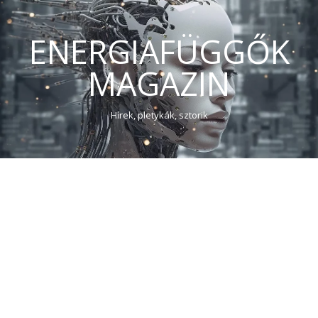
ENERGIAFÜGGŐK
MAGAZIN
Hírek, pletykák, sztorik