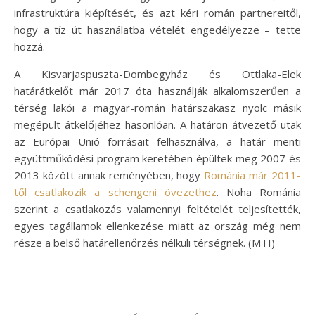
infrastruktúra kiépítését, és azt kéri román partnereitől,
hogy a tíz út használatba vételét engedélyezze – tette
hozzá.
A Kisvarjaspuszta-Dombegyház és Ottlaka-Elek
határátkelőt már 2017 óta használják alkalomszerűen a
térség lakói a magyar-román határszakasz nyolc másik
megépült átkelőjéhez hasonlóan. A határon átvezető utak
az Európai Unió forrásait felhasználva, a határ menti
együttműködési program keretében épültek meg 2007 és
2013 között annak reményében, hogy
Románia már 2011-
től csatlakozik a schengeni övezethez
. Noha Románia
szerint a csatlakozás valamennyi feltételét teljesítették,
egyes tagállamok ellenkezése miatt az ország még nem
része a belső határellenőrzés nélküli térségnek. (MTI)