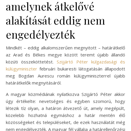
amelynek átkelővé
alakítását eddig nem
engedélyezték
Mindkét – eddig alkalomszerűen megnyitott – határátkelő
az Arad és Békes megye között teremt újabb állandó
közúti összeköttetést.
Szijjártó Péter külgazdasági és
külügyminiszter
februári bukaresti látogatásán állapodott
meg Bogdan Aurescu román külügyminiszterrel újabb
határátkelők megnyitásáról.
A magyar közmédiának nyilatkozva Szijjártó Péter akkor
úgy értékelte: nevetséges és egyben szomorú, hogy
létezik tíz olyan, a határon átvezető út, amely megépült,
közelebb hozhatná egymáshoz a határ mentén élő
közösségeket és településeket, de ezek használatát még
nem engedélyezték. A magyar fél vállalja a határellenőrzési