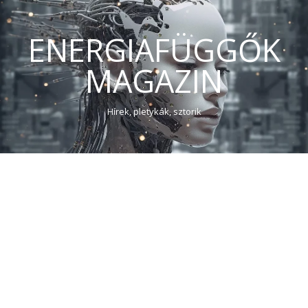
ENERGIAFÜGGŐK
MAGAZIN
Hírek, pletykák, sztorik