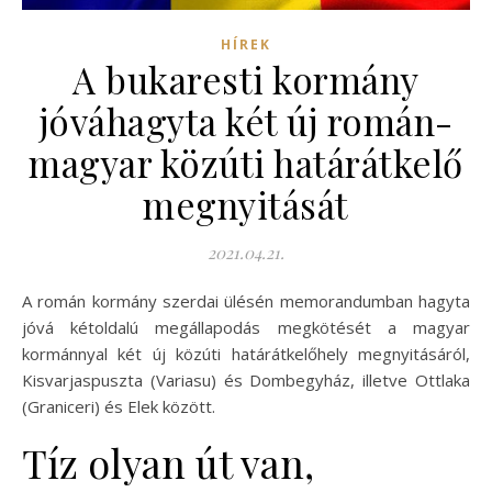
HÍREK
A bukaresti kormány
jóváhagyta két új román-
magyar közúti határátkelő
megnyitását
2021.04.21.
A román kormány szerdai ülésén memorandumban hagyta
jóvá kétoldalú megállapodás megkötését a magyar
kormánnyal két új közúti határátkelőhely megnyitásáról,
Kisvarjaspuszta (Variasu) és Dombegyház, illetve Ottlaka
(Graniceri) és Elek között.
Tíz olyan út van,