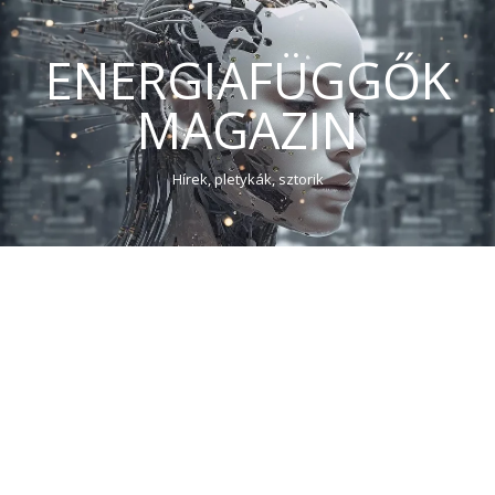
ENERGIAFÜGGŐK
MAGAZIN
Hírek, pletykák, sztorik