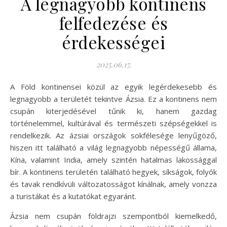
A legnagyobb kontinens
felfedezése és
érdekességei
2025.06.17.
A Föld kontinensei közül az egyik legérdekesebb és
legnagyobb a területét tekintve Ázsia. Ez a kontinens nem
csupán kiterjedésével tűnik ki, hanem gazdag
történelemmel, kultúrával és természeti szépségekkel is
rendelkezik. Az ázsiai országok sokfélesége lenyűgöző,
hiszen itt található a világ legnagyobb népességű állama,
Kína, valamint India, amely szintén hatalmas lakossággal
bír. A kontinens területén található hegyek, síkságok, folyók
és tavak rendkívüli változatosságot kínálnak, amely vonzza
a turistákat és a kutatókat egyaránt.
Ázsia nem csupán földrajzi szempontból kiemelkedő,