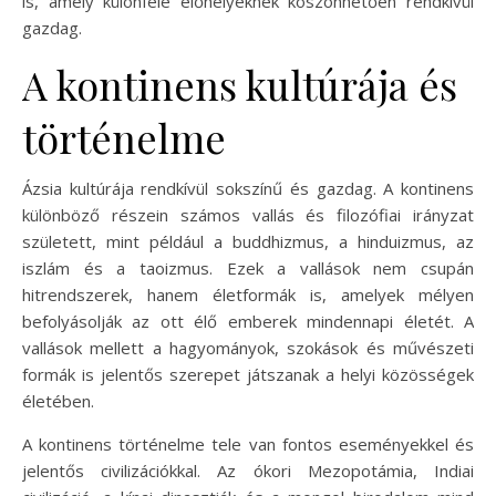
is, amely különféle élőhelyeknek köszönhetően rendkívül
gazdag.
A kontinens kultúrája és
történelme
Ázsia kultúrája rendkívül sokszínű és gazdag. A kontinens
különböző részein számos vallás és filozófiai irányzat
született, mint például a buddhizmus, a hinduizmus, az
iszlám és a taoizmus. Ezek a vallások nem csupán
hitrendszerek, hanem életformák is, amelyek mélyen
befolyásolják az ott élő emberek mindennapi életét. A
vallások mellett a hagyományok, szokások és művészeti
formák is jelentős szerepet játszanak a helyi közösségek
életében.
A kontinens történelme tele van fontos eseményekkel és
jelentős civilizációkkal. Az ókori Mezopotámia, Indiai