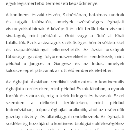
egyik legismertebb természeti képződménye.
A kontinens északi részén, Szibériában, hatalmas tundrák
és tajgák találhatók, amelyek szélsőséges éghajlati
viszonyokkal bírnak. A középső és déli területeken viszont
sivatagok, mint például a Gobi vagy a Rub’ al Khali
találhatók. Ezek a sivatagok szélsőséges hőmérsékletekkel
és csapadékhiánnyal jellemezhetők. Az ázsiai országok
többsége gazdag folyórendszerekkel is rendelkezik, mint
például a Jangce, a Gangesz és az Indus, amelyek
kulcsszerepet játszanak az ott élő emberek életében.
Az éghajlat Ázsiában rendkívül változatos. A kontinentális
éghajlatú területeken, mint például Észak-Kínában, a nyarak
forrók és szárazak, míg a telek hidegek és havasak. Ezzel
szemben a délkeleti területeken, mint például
Indonéziában, trópusi éghajlat uralkodik, ahol az esőerdők
gazdag növény- és állatvilággal rendelkeznek. Az éghajlati
sokféleség hozzájárul a kontinens biológiai sokféleségéhez