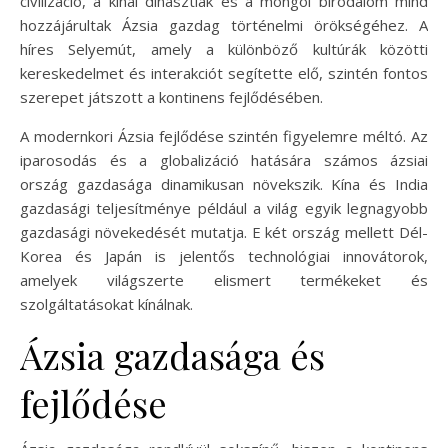
civilizáció, a kínai dinasztiák és a mongol birodalom mind
hozzájárultak Ázsia gazdag történelmi örökségéhez. A
híres Selyemút, amely a különböző kultúrák közötti
kereskedelmet és interakciót segítette elő, szintén fontos
szerepet játszott a kontinens fejlődésében.
A modernkori Ázsia fejlődése szintén figyelemre méltó. Az
iparosodás és a globalizáció hatására számos ázsiai
ország gazdasága dinamikusan növekszik. Kína és India
gazdasági teljesítménye például a világ egyik legnagyobb
gazdasági növekedését mutatja. E két ország mellett Dél-
Korea és Japán is jelentős technológiai innovátorok,
amelyek világszerte elismert termékeket és
szolgáltatásokat kínálnak.
Ázsia gazdasága és
fejlődése