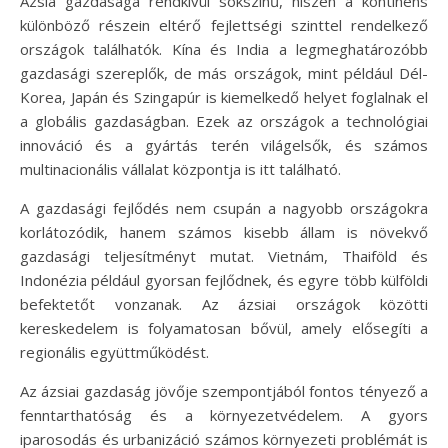
Ázsia gazdasága rendkívül sokszínű, hiszen a kontinens
különböző részein eltérő fejlettségi szinttel rendelkező
országok találhatók. Kína és India a legmeghatározóbb
gazdasági szereplők, de más országok, mint például Dél-
Korea, Japán és Szingapúr is kiemelkedő helyet foglalnak el
a globális gazdaságban. Ezek az országok a technológiai
innováció és a gyártás terén világelsők, és számos
multinacionális vállalat központja is itt található.
A gazdasági fejlődés nem csupán a nagyobb országokra
korlátozódik, hanem számos kisebb állam is növekvő
gazdasági teljesítményt mutat. Vietnám, Thaiföld és
Indonézia például gyorsan fejlődnek, és egyre több külföldi
befektetőt vonzanak. Az ázsiai országok közötti
kereskedelem is folyamatosan bővül, amely elősegíti a
regionális együttműködést.
Az ázsiai gazdaság jövője szempontjából fontos tényező a
fenntarthatóság és a környezetvédelem. A gyors
iparosodás és urbanizáció számos környezeti problémát is