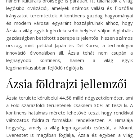
hanem kulturális öröksége is páratlan. Itt találhatók a világ
legősibb civilizációi, amelyek számos vallási és filozófiai
irányzatot teremtettek. A kontinens gazdag hagyományai
és modern városai egyaránt hozzájárulnak ahhoz, hogy
Ázsia a világ egyik legérdekesebb helyévé váljon. A globális
gazdaságban betöltött szerepe is jelentős, hiszen számos
ország, mint például Japán és Dél-Korea, a technológiai
innováció élvonalában áll. Ázsia tehát nem csupán a
legnagyobb kontinens, hanem a világ egyik
legdinamikusabban fejlődő régiója is.
Ázsia földrajzi jellemzői
Ázsia területe körülbelül 44,58 millió négyzetkilométer, ami
a Föld szárazföldi területének csaknem 30%-át teszi ki. A
kontinens hatalmas mérete lehetővé teszi, hogy rendkívül
változatos földrajzi formákkal rendelkezzen. A Himalája
hegység, amely a világ legmagasabb csúcsát, a Mount
Everestet is magában foglalja, Ázsia és egyben a világ