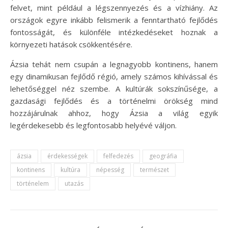
felvet, mint például a légszennyezés és a vízhiány. Az
országok egyre inkább felismerik a fenntartható fejlődés
fontosságát, és különféle intézkedéseket hoznak a
környezeti hatások csökkentésére.
Ázsia tehát nem csupán a legnagyobb kontinens, hanem
egy dinamikusan fejlődő régió, amely számos kihívással és
lehetőséggel néz szembe. A kultúrák sokszínűsége, a
gazdasági fejlődés és a történelmi örökség mind
hozzájárulnak ahhoz, hogy Ázsia a világ egyik
legérdekesebb és legfontosabb helyévé váljon.
ázsia
érdekességek
felfedezés
geográfia
kontinens
kultúra
népesség
természet
történelem
utazás