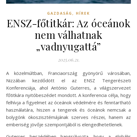
,
GAZDASÁG
HÍREK
ENSZ-főtitkár: Az óceánok
nem válhatnak
„vadnyugattá”
2025.06.21.
A közelmúltban, Franciaország gyönyörű városában,
Nizzában kezdődött el az ENSZ Tengerészeti
Konferenciája, ahol António Guterres, a világszervezet
főtitkára nyitóbeszédet mondott. A konferencia célja, hogy
felhívja a figyelmet az óceánok védelmére és fenntartható
használatára, hiszen a tengerek és óceánok nemcsak a
bolygónk ökoszisztémájának szerves részei, hanem az
emberiség jövője szempontjából is elengedhetetlenek.
Guterres beszédében hangsúlyozta, hogy a globális