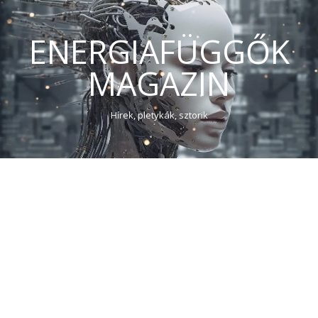
ENERGIAFÜGGŐK
MAGAZIN
Hírek, pletykák, sztorik