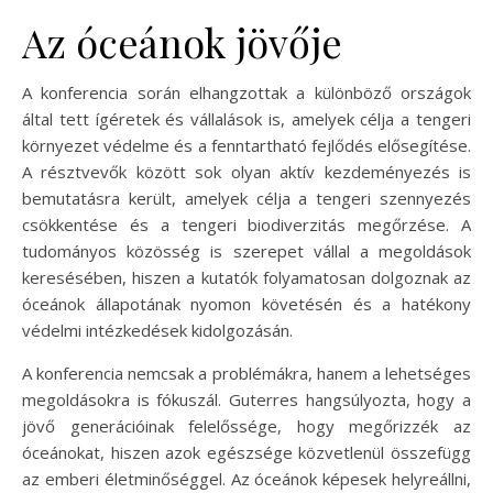
Az óceánok jövője
A konferencia során elhangzottak a különböző országok
által tett ígéretek és vállalások is, amelyek célja a tengeri
környezet védelme és a fenntartható fejlődés elősegítése.
A résztvevők között sok olyan aktív kezdeményezés is
bemutatásra került, amelyek célja a tengeri szennyezés
csökkentése és a tengeri biodiverzitás megőrzése. A
tudományos közösség is szerepet vállal a megoldások
keresésében, hiszen a kutatók folyamatosan dolgoznak az
óceánok állapotának nyomon követésén és a hatékony
védelmi intézkedések kidolgozásán.
A konferencia nemcsak a problémákra, hanem a lehetséges
megoldásokra is fókuszál. Guterres hangsúlyozta, hogy a
jövő generációinak felelőssége, hogy megőrizzék az
óceánokat, hiszen azok egészsége közvetlenül összefügg
az emberi életminőséggel. Az óceánok képesek helyreállni,