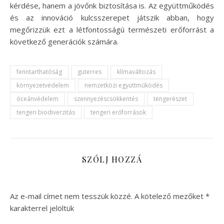
kérdése, hanem a jövőnk biztosítása is. Az együttműködés
és az innováció kulcsszerepet játszik abban, hogy
megőrizzük ezt a létfontosságú természeti erőforrást a
következő generációk számára.
fenntarthatóság
guterres
klímaváltozás
környezetvédelem
nemzetközi együttműködés
óceánvédelem
szennyezéscsökkentés
tengerészet
tengeri biodiverzitás
tengeri erőforrások
SZÓLJ HOZZÁ
Az e-mail címet nem tesszük közzé.
A kötelező mezőket
*
karakterrel jelöltük