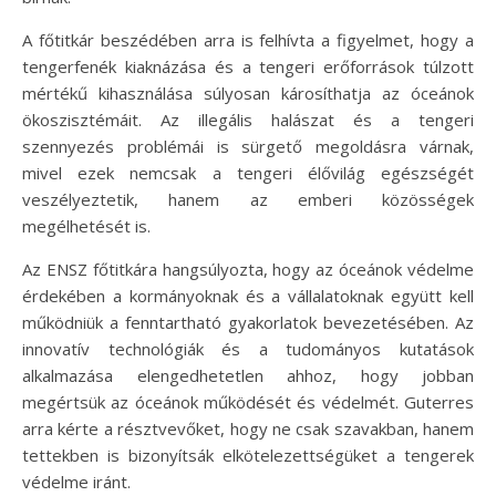
A főtitkár beszédében arra is felhívta a figyelmet, hogy a
tengerfenék kiaknázása és a tengeri erőforrások túlzott
mértékű kihasználása súlyosan károsíthatja az óceánok
ökoszisztémáit. Az illegális halászat és a tengeri
szennyezés problémái is sürgető megoldásra várnak,
mivel ezek nemcsak a tengeri élővilág egészségét
veszélyeztetik, hanem az emberi közösségek
megélhetését is.
Az ENSZ főtitkára hangsúlyozta, hogy az óceánok védelme
érdekében a kormányoknak és a vállalatoknak együtt kell
működniük a fenntartható gyakorlatok bevezetésében. Az
innovatív technológiák és a tudományos kutatások
alkalmazása elengedhetetlen ahhoz, hogy jobban
megértsük az óceánok működését és védelmét. Guterres
arra kérte a résztvevőket, hogy ne csak szavakban, hanem
tettekben is bizonyítsák elkötelezettségüket a tengerek
védelme iránt.