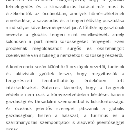
felmelegedés és a klímaváltozás hatásai már most is
érzékelhetők az óceánokban, amelyek hőmérsékletének
emelkedése, a savasodás és a tengeri élővilág pusztulása
mind súlyos következményekkel jár. A főtitkár aggasztónak
nevezte a globális tengeri szint emelkedését, amely
különösen a part menti közösségeket fenyegeti. Ezen
problémák megoldásához sürgős és összehangolt
cselekvésre van szükség a nemzetközi közösség részéről.
A konferencia során különböző országok vezetői, tudósok
és aktivisták gyűltek össze, hogy megvitassák a
tengerészeti fenntarthatóság érdekében tett
intézkedéseket. Guterres kiemelte, hogy a tengerek
védelme nem csak a környezetvédelem kérdése, hanem
gazdasági és társadalmi szempontból is kulcsfontosságú.
Az óceánok jelentős szerepet játszanak a globális
gazdaságban, hiszen a halászat, a turizmus és a
szállítmányozás szempontjából is alapvető jelentőséggel
bírnak.