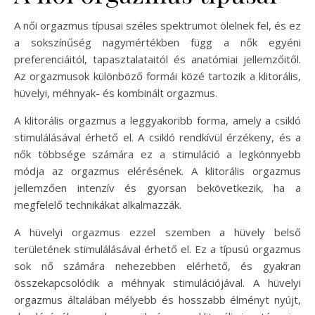
A női orgazmus típusai széles spektrumot ölelnek fel, és ez
a sokszínűség nagymértékben függ a nők egyéni
preferenciáitól, tapasztalataitól és anatómiai jellemzőitől.
Az orgazmusok különböző formái közé tartozik a klitorális,
hüvelyi, méhnyak- és kombinált orgazmus.
A klitorális orgazmus a leggyakoribb forma, amely a csikló
stimulálásával érhető el. A csikló rendkívül érzékeny, és a
nők többsége számára ez a stimuláció a legkönnyebb
módja az orgazmus elérésének. A klitorális orgazmus
jellemzően intenzív és gyorsan bekövetkezik, ha a
megfelelő technikákat alkalmazzák.
A hüvelyi orgazmus ezzel szemben a hüvely belső
területének stimulálásával érhető el. Ez a típusú orgazmus
sok nő számára nehezebben elérhető, és gyakran
összekapcsolódik a méhnyak stimulációjával. A hüvelyi
orgazmus általában mélyebb és hosszabb élményt nyújt,