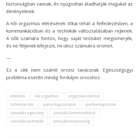
biztonságban vannak, és nyugodtan átadhatják magukat az
élményeknek.
A női orgazmus elérésének titkai tehát a felfedezésben, a
kommunikációban és a technikák változtatásában rejlenek.
A nők számára fontos, hogy saját testüket megismerjék,
és ne féljenek kifejezni, mi okoz számukra örömet.
—
Ez a cikk nem számít orvosi tanácsnak. Egészségügyi
probléma esetén mindig forduljon orvoshoz.
intimitás
női orgazmus
orgazmus elérése
örömszerzés
páros kapcsolatok
partnerkapcsolat
szexuális egészség
szexuális kommunikáció
szexuális technikák
szexuális tudatosság