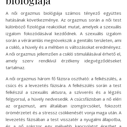
A női orgazmus biológiája számos tényező együttes
hatásának következménye. Az orgazmus során a női test
különböző fiziológiai reakciókat mutat, amelyek a szexuális
izgalom fokozódásával kezdődnek. A szexuális izgalom
során a véráramlás megnövekszik a genitális területen, ami
a csikló, a hüvely és a méhben is változásokat eredményez.
A női orgazmus jellemzően a csikló stimulálásával érhető el,
amely szerv rendkívül érzékeny idegvégződéseket
tartalmaz.
A női orgazmus három fő fázisra osztható: a felkészülés, a
csúcs és a levezetés fázisára. A felkészülés során a test
felkészül a szexuális aktusra, a szívverés és a légzés
felgyorsul, a hüvely nedvesedik. A csúcsfázisban a nő eléri
az orgazmust, ami általában izomgörcsöket, fokozott
örömérzetet és a stressz csökkenését vonja maga után. A
levezetés fázisában a test visszatér a nyugalmi állapotba,
és a nő sokszor egy mélyebb kapcsolatot érezhet a