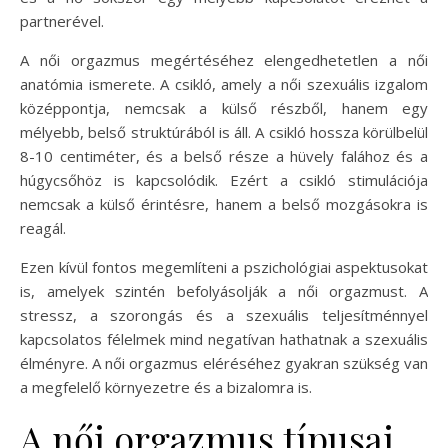
partnerével.
A női orgazmus megértéséhez elengedhetetlen a női
anatómia ismerete. A csikló, amely a női szexuális izgalom
középpontja, nemcsak a külső részből, hanem egy
mélyebb, belső struktúrából is áll. A csikló hossza körülbelül
8-10 centiméter, és a belső része a hüvely falához és a
húgycsőhöz is kapcsolódik. Ezért a csikló stimulációja
nemcsak a külső érintésre, hanem a belső mozgásokra is
reagál.
Ezen kívül fontos megemlíteni a pszichológiai aspektusokat
is, amelyek szintén befolyásolják a női orgazmust. A
stressz, a szorongás és a szexuális teljesítménnyel
kapcsolatos félelmek mind negatívan hathatnak a szexuális
élményre. A női orgazmus eléréséhez gyakran szükség van
a megfelelő környezetre és a bizalomra is.
A női orgazmus típusai