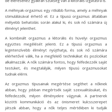
de eléréséhez gyakran szükség van a klitorális izgatásra is.
A méhnyak-orgazmus egy ritkább forma, amely a méhnyak
stimulálásával érhető el. Ez a típusú orgazmus általában
mélyebb behatolás során alakul ki, és sok nő számára új
élményt jelenthet.
A kombinált orgazmus a klitorális és hüvelyi orgazmus
együttes megélését jelenti. Ez a típusú orgazmus a
legintenzívebb élményt nyújthatja, és sok nő számára
elérhetővé válik, ha a megfelelő technikákat és pozíciókat
alkalmazzák. A nők számára fontos, hogy felfedezzék saját
testüket, és megtalálják, milyen típusú orgazmusokat
tudnak elérni.
Az orgazmus típusainak megértése segíthet a nőknek
abban, hogy jobban megértsék saját szexualitásukat, és
felfedezzék, milyen élményekre vágynak. A partnerek
közötti kommunikáció és az önismeret kulcsszerepet
játszik abban, hogy a nők teljes mértékben ki tudják