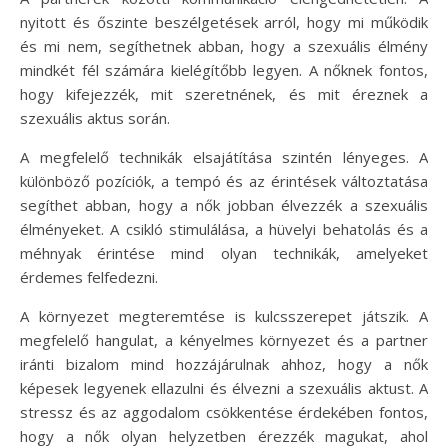
nyitott és őszinte beszélgetések arról, hogy mi működik
és mi nem, segíthetnek abban, hogy a szexuális élmény
mindkét fél számára kielégítőbb legyen. A nőknek fontos,
hogy kifejezzék, mit szeretnének, és mit éreznek a
szexuális aktus során.
A megfelelő technikák elsajátítása szintén lényeges. A
különböző pozíciók, a tempó és az érintések változtatása
segíthet abban, hogy a nők jobban élvezzék a szexuális
élményeket. A csikló stimulálása, a hüvelyi behatolás és a
méhnyak érintése mind olyan technikák, amelyeket
érdemes felfedezni.
A környezet megteremtése is kulcsszerepet játszik. A
megfelelő hangulat, a kényelmes környezet és a partner
iránti bizalom mind hozzájárulnak ahhoz, hogy a nők
képesek legyenek ellazulni és élvezni a szexuális aktust. A
stressz és az aggodalom csökkentése érdekében fontos,
hogy a nők olyan helyzetben érezzék magukat, ahol