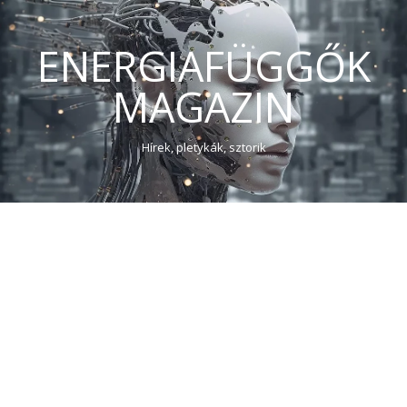
ENERGIAFÜGGŐK
MAGAZIN
Hírek, pletykák, sztorik