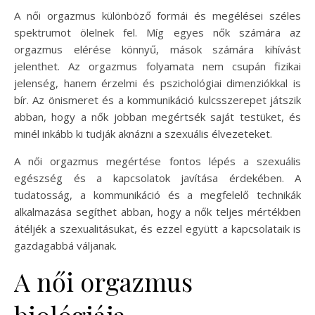
A női orgazmus különböző formái és megélései széles
spektrumot ölelnek fel. Míg egyes nők számára az
orgazmus elérése könnyű, mások számára kihívást
jelenthet. Az orgazmus folyamata nem csupán fizikai
jelenség, hanem érzelmi és pszichológiai dimenziókkal is
bír. Az önismeret és a kommunikáció kulcsszerepet játszik
abban, hogy a nők jobban megértsék saját testüket, és
minél inkább ki tudják aknázni a szexuális élvezeteket.
A női orgazmus megértése fontos lépés a szexuális
egészség és a kapcsolatok javítása érdekében. A
tudatosság, a kommunikáció és a megfelelő technikák
alkalmazása segíthet abban, hogy a nők teljes mértékben
átéljék a szexualitásukat, és ezzel együtt a kapcsolataik is
gazdagabbá váljanak.
A női orgazmus
biológiája