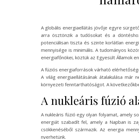
A globális energiaellátás jövője egyre sürget
arra ösztönzik a tudósokat és a döntéshoz
potenciálisan tiszta és szinte korlátlan energ
mennyisége is minimális. A tudományos közöss
energiafőnökei, köztük az Egyesült Államok ene
A fúziós energiaforrások várható elérhetőség
A világ energiaellátásának átalakulása már
környezeti fenntarthatóságot. A következőkben 
A nukleáris fúzió a
A nukleáris fúzió egy olyan folyamat, amely
energiát szabadít fel, amely a Napban is za
csökkenéséből származik. Az energia mennyi
nyerhetünk.