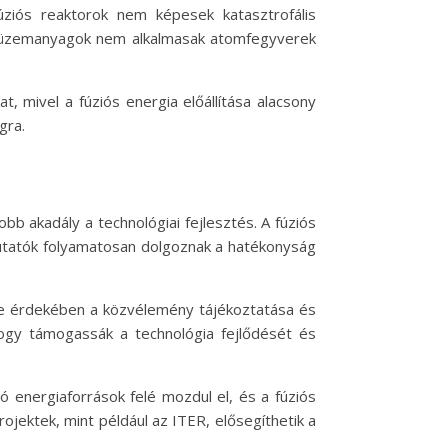
fúziós reaktorok nem képesek katasztrofális
iós üzemanyagok nem alkalmasak atomfegyverek
, mivel a fúziós energia előállítása alacsony
gra.
bb akadály a technológiai fejlesztés. A fúziós
kutatók folyamatosan dolgoznak a hatékonyság
tése érdekében a közvélemény tájékoztatása és
hogy támogassák a technológia fejlődését és
tó energiaforrások felé mozdul el, és a fúziós
jektek, mint például az ITER, elősegíthetik a