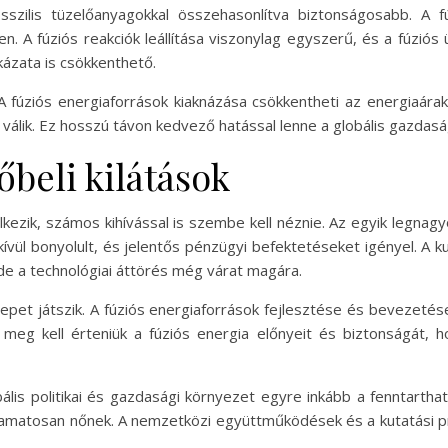
fosszilis tüzelőanyagokkal összehasonlítva biztonságosabb. A 
ben. A fúziós reakciók leállítása viszonylag egyszerű, és a fúz
ckázata is csökkenthető.
fúziós energiaforrások kiaknázása csökkentheti az energiaárakat
 válik. Ez hosszú távon kedvező hatással lenne a globális gazdasá
őbeli kilátások
lkezik, számos kihívással is szembe kell néznie. Az egyik legnagyo
ül bonyolult, és jelentős pénzügyi befektetéseket igényel. A 
 de a technológiai áttörés még várat magára.
erepet játszik. A fúziós energiaforrások fejlesztése és beveze
meg kell érteniük a fúziós energia előnyeit és biztonságát, 
bális politikai és gazdasági környezet egyre inkább a fenntartha
yamatosan nőnek. A nemzetközi együttműködések és a kutatási pro