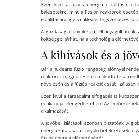
Ezen kívül a fúziós energia előállítása a 
balesetekre, mint a fission reaktorok eseté
előállítására, így a nukleáris fegyverkezés ko
A gazdasági előnyök sem elhanyagolhatóak. A 
költséggel járhat, ha a technológia elérhetővé
A kihívások és a jöv
Bár a nukleáris fúzió rengeteg előnnyel rende
reaktorok megépítése és működtetése rendkív
növelésén és a fúziós reakciók stabilizálásán,
Ezen kívül a társadalmi elfogadás is kulcssz
edukációja elengedhetetlen. Az embereknek 
alkalmazását.
A jövőbeli kilátások azonban biztatóak. A glo
energia kutatására irányuló befektetések fol
fúziós energia elérhetőségét.