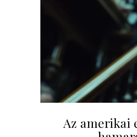
Az amerikai 
hamaro