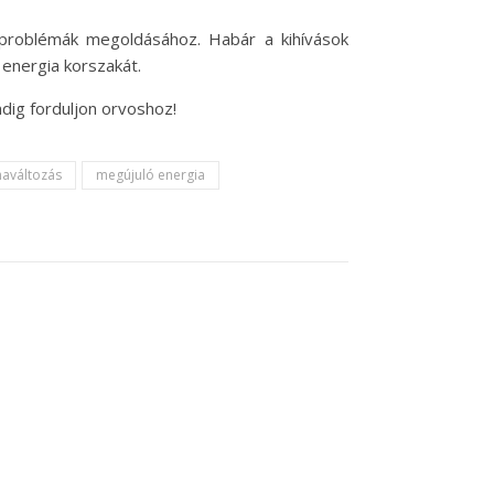
ti problémák megoldásához. Habár a kihívások
 energia korszakát.
dig forduljon orvoshoz!
maváltozás
megújuló energia