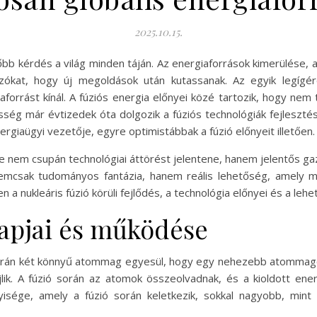
2025.10.15.
őbb kérdés a világ minden táján. Az energiaforrások kimerülése, a
ókat, hogy új megoldások után kutassanak. Az egyik legígér
iaforrást kínál. A fúziós energia előnyei közé tartozik, hogy nem
ég már évtizedek óta dolgozik a fúziós technológiák fejlesztésé
rgiaügyi vezetője, egyre optimistábbak a fúzió előnyeit illetően.
e nem csupán technológiai áttörést jelentene, hanem jelentős gaz
 nemcsak tudományos fantázia, hanem reális lehetőség, amely m
a nukleáris fúzió körüli fejlődés, a technológia előnyei és a lehe
lapjai és működése
 során két könnyű atommag egyesül, hogy egy nehezebb atommag
jlik. A fúzió során az atomok összeolvadnak, és a kioldott en
sége, amely a fúzió során keletkezik, sokkal nagyobb, mint 