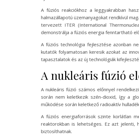
A fúziós reakciókhoz a leggyakrabban hasz
halmazállapotú üzemanyagokat rendkívül maga
tervezett ITER (International Thermonuclea
demonstrálja a fúziós energia fenntartható el
A fúziós technológia fejlesztése azonban ne
kutatók folyamatosan keresik azokat az inno
tapasztalatok és az új technológiák kifejlesz
A nukleáris fúzió e
A nukleáris fúzió számos előnnyel rendelkezi
során nem keletkezik szén-dioxid, így a gl
működése során keletkező radioaktív hulladék
A fúziós energiaforrások szinte korlátlan m
reaktorokban is lehetséges. Ez azt jelenti,
biztosíthatnak.