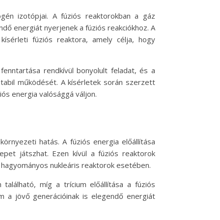
gén izotópjai. A fúziós reaktorokban a gáz
ő energiát nyerjenek a fúziós reakciókhoz. A
ísérleti fúziós reaktora, amely célja, hogy
enntartása rendkívül bonyolult feladat, és a
tabil működését. A kísérletek során szerzett
iós energia valósággá váljon.
örnyezeti hatás. A fúziós energia előállítása
pet játszhat. Ezen kívül a fúziós reaktorok
 a hagyományos nukleáris reaktorok esetében.
alálható, míg a trícium előállítása a fúziós
em a jövő generációinak is elegendő energiát