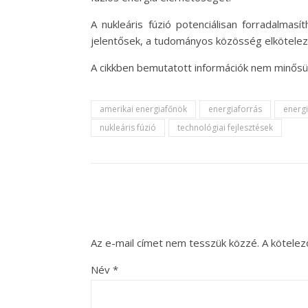
A nukleáris fúzió potenciálisan forradalmas
jelentősek, a tudományos közösség elköteleze
A cikkben bemutatott információk nem minősül
amerikai energiafőnök
energiaforrás
energi
nukleáris fúzió
technológiai fejlesztések
Az e-mail címet nem tesszük közzé.
A kötele
Név
*