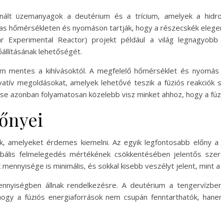
nált üzemanyagok a deutérium és a trícium, amelyek a hidro
s hőmérsékleten és nyomáson tartják, hogy a részecskék elegend
r Experimental Reactor) projekt például a világ legnagyobb k
őállításának lehetőségét.
m mentes a kihívásoktól. A megfelelő hőmérséklet és nyomás f
vatív megoldásokat, amelyek lehetővé teszik a fúziós reakciók s
tése azonban folyamatosan közelebb visz minket ahhoz, hogy a fúz
lőnyei
k, amelyeket érdemes kiemelni. Az egyik legfontosabb előny a k
obális felmelegedés mértékének csökkentésében jelentős szere
 mennyisége is minimális, és sokkal kisebb veszélyt jelent, mint
ennyiségben állnak rendelkezésre. A deutérium a tengervízben t
 hogy a fúziós energiaforrások nem csupán fenntarthatók, han