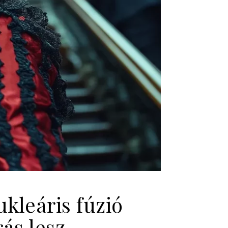
kleáris fúzió
ás lesz