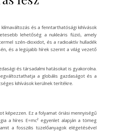
 klímaváltozás és a fenntarthatósági kihívások
etesebb lehetőség a nukleáris fúzió, amely
 termel szén-dioxidot, és a radioaktív hulladék
n, és a legújabb hírek szerint a világ vezető
dasági és társadalmi hatásokat is gyakorolna.
egváltoztathatja a globális gazdaságot és a
tséges kihívások kerülnek terítékre.
ot képezzen. Ez a folyamat óriási mennyiségű
ergia a híres E=mc² egyenlet alapján a tömeg
amit a fosszilis tüzelőanyagok elégetésével