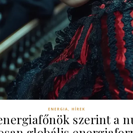
,
ENERGIA
HÍREK
energiafőnök szerint a nu
san globális energiaforr