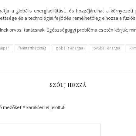
íthatja a globális energiaellátást, és hozzájárulhat a környeze
ttsége és a technológiai fejlődés remélhetőleg elhozza a fúziós
nek orvosi tanácsnak. Egészségügyi probléma esetén kérjük, min
aipar
fenntarthatóság
globális energia
jövőbeli energia
klí
SZÓLJ HOZZÁ
ző mezőket
*
karakterrel jelöltük