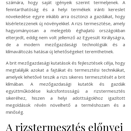
számára, hogy saját igényeik szerint termeljenek. A
fenntarthatóság és a helyi termékek iránti kereslet
növekedése egyre inkább arra ösztönzi a gazdákat, hogy
kísérletezzenek új növényekkel. A rizs termesztése, amely
hagyományosan a melegebb éghajlatú országokban
elterjedt, eddig nem volt jellemző az Egyesült Királyságra,
de a modern mezőgazdasági technológiák és a
klímaváltozás hatásai új lehetőségeket teremthetnek.
A brit mezőgazdasági kutatások és fejlesztések célja, hogy
megtalálják azokat a fajtákat és termesztési technikákat,
amelyek lehetővé teszik a rizs sikeres termesztését a brit
klímában. A mezőgazdasági kutatók és gazdák
együttműködése kulcsfontosságú a rizstermesztés
sikeréhez, hiszen a helyi adottságokhoz igazított
megoldások révén növelhető a terméshozam és a
minőség.
A rizstermesztés előnyei