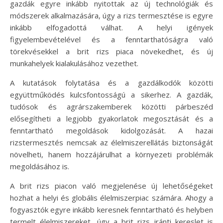
gazdák egyre inkább nyitottak az új technológiák és
módszerek alkalmazására, úgy a rizs termesztése is egyre
inkább elfogadottá válhat. A helyi igények
figyelembevételével és a fenntarthatóságra való
törekvésekkel a brit rizs piaca növekedhet, és új
munkahelyek kialakulásához vezethet.
A kutatások folytatása és a gazdálkodók közötti
együttműködés kulcsfontosságú a sikerhez. A gazdák,
tudósok és agrárszakemberek közötti párbeszéd
elősegítheti a legjobb gyakorlatok megosztását és a
fenntartható megoldások kidolgozását. A hazai
rizstermesztés nemcsak az élelmiszerellátás biztonságát
növelheti, hanem hozzájárulhat a környezeti problémák
megoldásához is.
A brit rizs piacon való megjelenése új lehetőségeket
hozhat a helyi és globális élelmiszerpiac számára. Ahogy a
fogyasztók egyre inkább keresnek fenntartható és helyben
termelt élelmiszereket, úgy a brit rizs iránti kereslet is