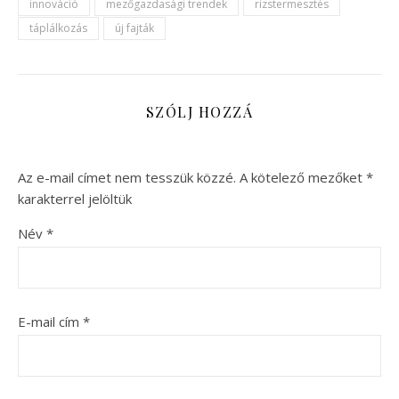
innováció
mezőgazdasági trendek
rizstermesztés
táplálkozás
új fajták
SZÓLJ HOZZÁ
Az e-mail címet nem tesszük közzé.
A kötelező mezőket
*
karakterrel jelöltük
Név
*
E-mail cím
*