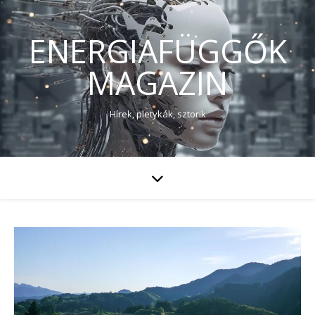
ENERGIAFÜGGŐK
MAGAZIN
Hírek, pletykák, sztorik