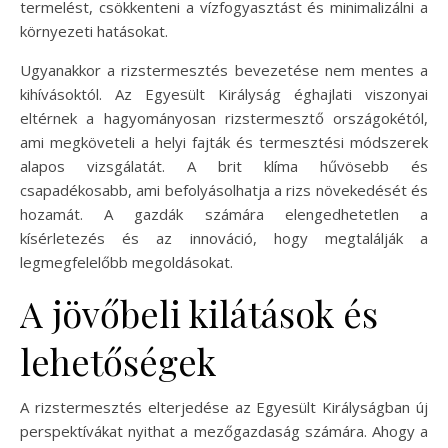
termelést, csökkenteni a vízfogyasztást és minimalizálni a
környezeti hatásokat.
Ugyanakkor a rizstermesztés bevezetése nem mentes a
kihívásoktól. Az Egyesült Királyság éghajlati viszonyai
eltérnek a hagyományosan rizstermesztő országokétól,
ami megköveteli a helyi fajták és termesztési módszerek
alapos vizsgálatát. A brit klíma hűvösebb és
csapadékosabb, ami befolyásolhatja a rizs növekedését és
hozamát. A gazdák számára elengedhetetlen a
kísérletezés és az innováció, hogy megtalálják a
legmegfelelőbb megoldásokat.
A jövőbeli kilátások és
lehetőségek
A rizstermesztés elterjedése az Egyesült Királyságban új
perspektívákat nyithat a mezőgazdaság számára. Ahogy a