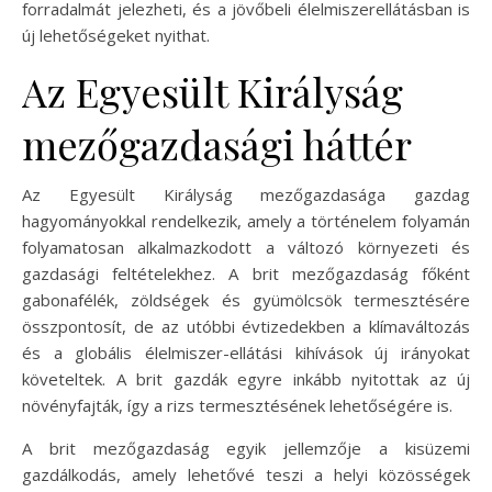
forradalmát jelezheti, és a jövőbeli élelmiszerellátásban is
új lehetőségeket nyithat.
Az Egyesült Királyság
mezőgazdasági háttér
Az Egyesült Királyság mezőgazdasága gazdag
hagyományokkal rendelkezik, amely a történelem folyamán
folyamatosan alkalmazkodott a változó környezeti és
gazdasági feltételekhez. A brit mezőgazdaság főként
gabonafélék, zöldségek és gyümölcsök termesztésére
összpontosít, de az utóbbi évtizedekben a klímaváltozás
és a globális élelmiszer-ellátási kihívások új irányokat
követeltek. A brit gazdák egyre inkább nyitottak az új
növényfajták, így a rizs termesztésének lehetőségére is.
A brit mezőgazdaság egyik jellemzője a kisüzemi
gazdálkodás, amely lehetővé teszi a helyi közösségek