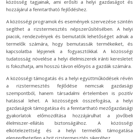
közösség tagjainak, ami erősíti a helyi gazdaságot és
hozzájárul a fenntartható fejlődéshez.
A közösségi programok és események szervezése szintén
segíthet a rizstermesztés népszerűsítésében. A helyi
piacok, rendezvények és bemutatók lehetőséget adnak a
termelők számára, hogy bemutassák termékeiket, és
kapcsolatba lépjenek a fogyasztókkal. A közösségi
tudatosság növelése a helyi élelmiszerek iránti keresletet
is fokozhatja, ami hosszú távon előnyös a gazdák számára.
A közösségi támogatás és a helyi együttműködések révén
a rizstermesztés fejlődése nemcsak gazdasági
szempontból, hanem társadalmi értelemben is pozitív
hatással lehet. A közösségek összefogása, a helyi
gazdaságok támogatása és a fenntartható mezőgazdasági
gyakorlatok előmozdítása hozzájárulhat a jövőbeli
élelmiszer-ellátás biztonságához. A közösségi
elkötelezettség és a helyi termelők támogatása
elengedhetetlen a brit rizstermesztés sikeréhez.