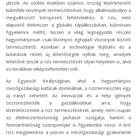
játszik. Az utóbbi években számos ország kísérletezett
különféle növények termesztésével, hogy alkalmazkodjon a
megváltozott környezeti feltételekhez. A rizs, mint
alapvető élelmiszer a globális táplálkozásban, különösen
figyelemre méltó, hiszen a világ legnagyobb részén
hagyományosan csak bizonyos éghajlati viszonyok között
termeszthető. Azonban a technológiai fejlődés és a
kutatások révén új lehetőségek nyíltak meg, amelyek
lehetővé teszik a rizs termesztését olyan helyeken is, ahol
ez korábban elképzelhetetlen volt.
Az Egyesült Királyságban, ahol a hagyományos
mezőgazdasági kultúrák dominálnak, a rizstermesztés egy
új irányt vehetett. Az innovációk és a helyi igények
ösztönözhették a gazdálkodókat arra, hogy
kísérletezzenek a rizs termesztésével, amely nem csupán
az élelmiszerbiztonság javítását szolgálja, hanem a
fenntarthatóság szempontjait is figyelembe veszi. A brit
rizs megjelenése a piacon a mezőgazdasági gyakorlatok