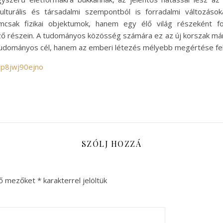
turális és társadalmi szempontból is forradalmi változás
emcsak fizikai objektumok, hanem egy élő világ részeként f
ző részein. A tudományos közösség számára ez az új korszak má
udományos cél, hanem az emberi létezés mélyebb megértése fel
cp8jwj90ejno
SZÓLJ HOZZÁ
ző mezőket
*
karakterrel jelöltük