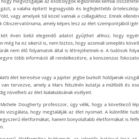
ki, hogy megvizsgálják az exobolygók légkörének kémiai összetét
ázt, a valaha épített legnagyobb és legfejlettebb űrteleszkóp
 Föld, vagy amelyek túl közel vannak a csillagukhoz. Ennek ellenér
 Obszervatóriuma, amely képes lesz az élet szempontjából ígére
két éven belül elegendő adatot gyűjthet ahhoz, hogy egyér
an még ha ez sikerül is, nem biztos, hogy azonnali ünneplés köv
túrák nem élő folyamatok által is létrejöhetnek-e. A tudósok f
egyre több információ áll rendelkezésre, a konszenzus fokozat
latti élet keresése vagy a Jupiter jégbe burkolt holdjainak vizsg
an tervezve, amely a Mars felszínén kutatja a múltbéli és esetl
ig növelheti az élet kialakulásának esélyeit.
Michele Dougherty professzor, úgy vélik, hogy a következő lé
zíni vizsgálata, hogy megtalálják az élet nyomait. A különféle
yszerű életformákat, hanem bonyolultabb életformákat is felf
n.
szerű életformákra bukkannak, az jelentős hatással lesz az 