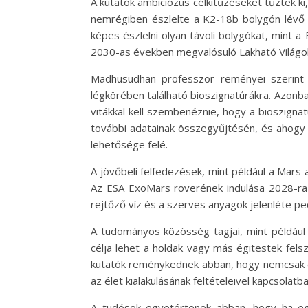
A kutatók ambiciózus célkitűzéseket tűztek 
nemrégiben észlelte a K2-18b bolygón lévő g
képes észlelni olyan távoli bolygókat, mint a
2030-as években megvalósuló Lakható Világok
Madhusudhan professzor reményei szerint 
légkörében található bioszignatúrákra. Azonb
vitákkal kell szembenéznie, hogy a bioszigna
további adatainak összegyűjtésén, és ahogy 
lehetősége felé.
A jövőbeli felfedezések, mint például a Mars a
Az ESA ExoMars roverének indulása 2028-ra v
rejtőző víz és a szerves anyagok jelenléte ped
A tudományos közösség tagjai, mint például 
célja lehet a holdak vagy más égitestek fels
kutatók reménykednek abban, hogy nemcsak eg
az élet kialakulásának feltételeivel kapcsolatba
A tudósok egyetértenek abban, hogy ha egy