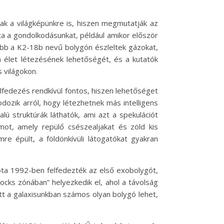
ak a világképünkre is, hiszen megmutatják az
ta a gondolkodásunkat, például amikor először
óbb a K2-18b nevű bolygón észleltek gázokat,
n élet létezésének lehetőségét, és a kutatók
 világokon.
fedezés rendkívül fontos, hiszen lehetőséget
ozik arról, hogy létezhetnek más intelligens
ú struktúrák láthatók, ami azt a spekulációt
umot, amely repülő csészealjakat és zöld kis
re épült, a földönkívüli látogatókat gyakran
ta 1992-ben felfedezték az első exobolygót,
locks zónában” helyezkedik el, ahol a távolság
t a galaxisunkban számos olyan bolygó lehet,