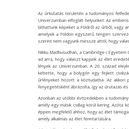
Az űrkutatás területén a tudományos felfede
Univerzumban elfoglalt helyünket. Az emberis
láthattunk képeket a Földről az űrből, vagy
amelyek a Földön egyszerű tengeri szervezet
szerint nem vagyunk messze attól, hogy válasz
Nikku Madhusudhan, a Cambridge-i Egyetem Cs
ad arra, hogy választ kapjunk az élet erede
lények az Univerzumban. A 20. század elején
keltette, hogy a bolygón egy fejlett civili
űrlényeket hozott a köztudatba. Az akkori p
fenyegetésként ábrázolta, így az űrutazás és
Azonban az utóbbi évtizedekben a tudományo
amely egy másik csillag körül kering. Azóta k
éppen megfelelő ahhoz, hogy az élet támogat
amely alkalmas az élet fenntartására.