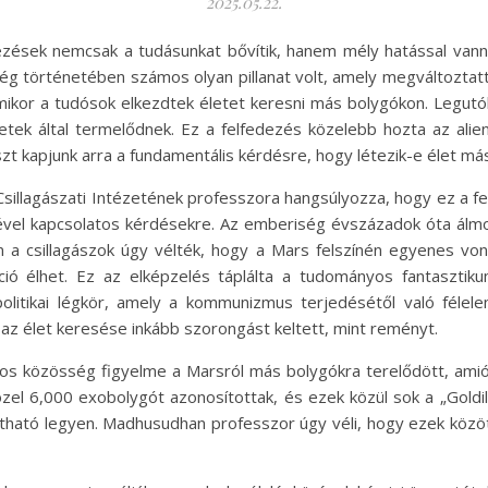
2025.05.22.
zések nemcsak a tudásunkat bővítik, hanem mély hatással vann
ég történetében számos olyan pillanat volt, amely megváltoztat
 amikor a tudósok elkezdtek életet keresni más bolygókon. Legut
ek által termelődnek. Ez a felfedezés közelebb hozta az alie
t kapjunk arra a fundamentális kérdésre, hogy létezik-e élet más
illagászati Intézetének professzora hangsúlyozza, hogy ez a fel
tével kapcsolatos kérdésekre. Az emberiség évszázadok óta álmod
 a csillagászok úgy vélték, hogy a Mars felszínén egyenes vonal
záció élhet. Ez az elképzelés táplálta a tudományos fantasztik
olitikai légkör, amely a kommunizmus terjedésétől való félelem
 az élet keresése inkább szorongást keltett, mint reményt.
s közösség figyelme a Marsról más bolygókra terelődött, amió
özel 6,000 exobolygót azonosítottak, és ezek közül sok a „Goldi
ható legyen. Madhusudhan professzor úgy véli, hogy ezek közöt