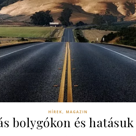
,
HÍREK
MAGAZIN
más bolygókon és hatásu