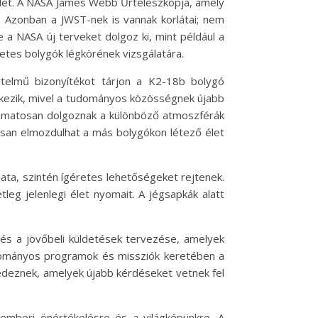
elét. A NASA James Webb Űrteleszkópja, amely
. Azonban a JWST-nek is vannak korlátai; nem
e a NASA új terveket dolgoz ki, mint például a
tes bolygók légkörének vizsgálatára.
telmű bizonyítékot tárjon a K2-18b bolygó
etkezik, mivel a tudományos közösségnek újabb
olyamatosan dolgoznak a különböző atmoszférák
osan elmozdulhat a más bolygókon létező élet
álata, szintén ígéretes lehetőségeket rejtenek.
eg jelenlegi élet nyomait. A jégsapkák alatt
pés a jövőbeli küldetések tervezése, amelyek
 tudományos programok és missziók keretében a
edeznek, amelyek újabb kérdéseket vetnek fel
emberi önértékelésre és a világképünkre. A