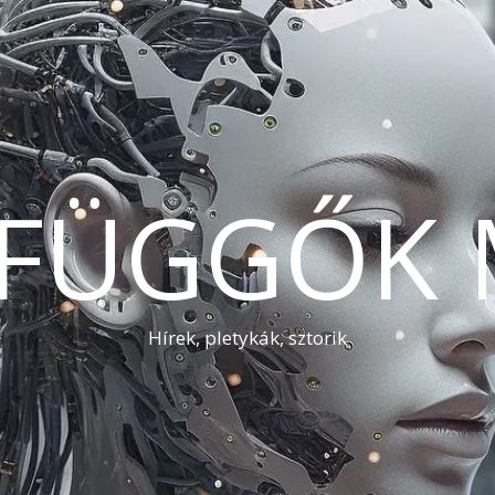
AFÜGGŐK 
Hírek, pletykák, sztorik