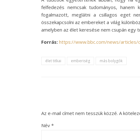
felfedezés nemcsak tudományos, hanem kul
fogalmazott, meglátni a csillagos eget n
összekapcsolni az embereket a világ különbö
amelyben az élet keresése nem csupán egy t
Forrás:
https://www.bbc.com/news/articles/
élet titkai
emberiség
más bolygók
Az e-mail címet nem tesszük közzé.
A kötele
Név
*