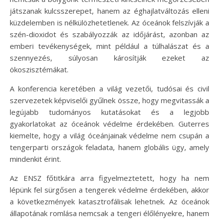
játszanak kulcsszerepet, hanem az éghajlatváltozás elleni
küzdelemben is nélkülözhetetlenek. Az óceánok felszívják a
szén-dioxidot és szabályozzák az időjárást, azonban az
emberi tevékenységek, mint például a túlhalászat és a
szennyezés, súlyosan károsítják ezeket az
ökoszisztémákat.
A konferencia keretében a világ vezetői, tudósai és civil
szervezetek képviselői gyűlnek össze, hogy megvitassák a
legújabb tudományos kutatásokat és a legjobb
gyakorlatokat az óceánok védelme érdekében. Guterres
kiemelte, hogy a világ óceánjainak védelme nem csupán a
tengerparti országok feladata, hanem globális ügy, amely
mindenkit érint.
Az ENSZ főtitkára arra figyelmeztetett, hogy ha nem
lépünk fel sürgősen a tengerek védelme érdekében, akkor
a következmények katasztrofálisak lehetnek. Az óceánok
állapotának romlása nemcsak a tengeri élőlényekre, hanem