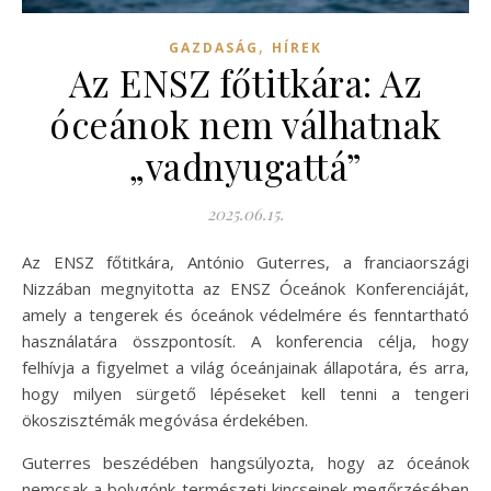
,
GAZDASÁG
HÍREK
Az ENSZ főtitkára: Az
óceánok nem válhatnak
„vadnyugattá”
2025.06.15.
Az ENSZ főtitkára, António Guterres, a franciaországi
Nizzában megnyitotta az ENSZ Óceánok Konferenciáját,
amely a tengerek és óceánok védelmére és fenntartható
használatára összpontosít. A konferencia célja, hogy
felhívja a figyelmet a világ óceánjainak állapotára, és arra,
hogy milyen sürgető lépéseket kell tenni a tengeri
ökoszisztémák megóvása érdekében.
Guterres beszédében hangsúlyozta, hogy az óceánok
nemcsak a bolygónk természeti kincseinek megőrzésében