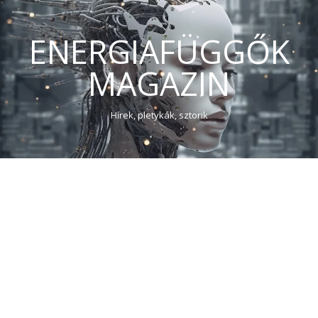
ENERGIAFÜGGŐK
MAGAZIN
Hírek, pletykák, sztorik