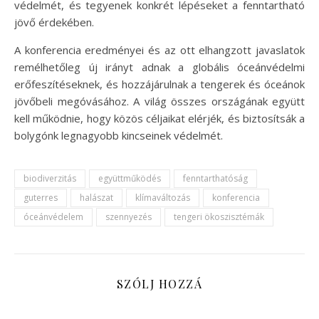
védelmét, és tegyenek konkrét lépéseket a fenntartható
jövő érdekében.
A konferencia eredményei és az ott elhangzott javaslatok
remélhetőleg új irányt adnak a globális óceánvédelmi
erőfeszítéseknek, és hozzájárulnak a tengerek és óceánok
jövőbeli megóvásához. A világ összes országának együtt
kell működnie, hogy közös céljaikat elérjék, és biztosítsák a
bolygónk legnagyobb kincseinek védelmét.
biodiverzitás
együttműködés
fenntarthatóság
guterres
halászat
klímaváltozás
konferencia
óceánvédelem
szennyezés
tengeri ökoszisztémák
SZÓLJ HOZZÁ