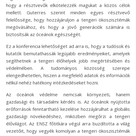
hogy a résztvevők elkötelezzék magukat a közös célok
mellett. Guterres szerint minden egyes résztvevő
felelőssége, hogy hozzájáruljon a tengeri ökoszisztémák
megóvásához, és hogy a jövő generációk számára is
biztosítsák az óceánok egészségét.
Ez a konferencia lehetőséget ad arra is, hogy a tudósok és
kutatók bemutathassák legújabb eredményeiket, amelyek
segíthetnek a tengeri élőhelyek jobb megértésében és
védelmében. A tudományos közösség szerepe
elengedhetetlen, hiszen a megfelelő adatok és információk
nélkül nehéz hatékony intézkedéseket hozni.
Az óceánok védelme nemcsak környezeti, hanem
gazdasági és társadalmi kérdés is. Az óceánok nyújtotta
erőforrások fenntartható kezelése hozzájárulhat a globális
gazdasági növekedéshez, miközben megőrzi a tengeri
élővilágot. Az ENSZ főtitkára végül arra buzdította a világ
vezetőit, hogy vegyék komolyan a tengeri ökoszisztémák