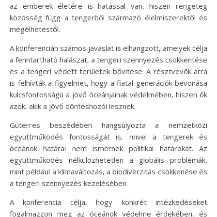
az emberek életére is hatással van, hiszen rengeteg
közösség függ a tengerből származó élelmiszerektől és
megélhetéstől.
A konferencián számos javaslat is elhangzott, amelyek célja
a fenntartható halászat, a tengeri szennyezés csökkentése
és a tengeri védett területek bővítése. A résztvevők arra
is felhívták a figyelmet, hogy a fiatal generációk bevonása
kulcsfontosságú a jövő óceánjainak védelmében, hiszen ők
azok, akik a jövő döntéshozói lesznek.
Guterres beszédében hangsúlyozta a nemzetközi
együttműködés fontosságát is, mivel a tengerek és
óceánok határai nem ismernek politikai határokat. Az
együttműködés nélkülözhetetlen a globális problémák,
mint például a klímaváltozás, a biodiverzitás csökkenése és
a tengeri szennyezés kezelésében.
A konferencia célja, hogy konkrét intézkedéseket
fogalmazzon meg az óceánok védelme érdekében, és