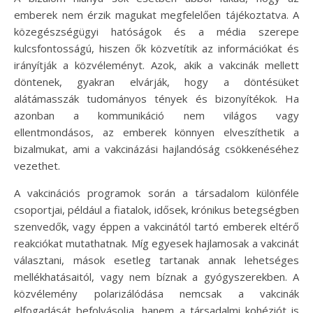
emberek nem érzik magukat megfelelően tájékoztatva. A
közegészségügyi hatóságok és a média szerepe
kulcsfontosságú, hiszen ők közvetítik az információkat és
irányítják a közvéleményt. Azok, akik a vakcinák mellett
döntenek, gyakran elvárják, hogy a döntésüket
alátámasszák tudományos tények és bizonyítékok. Ha
azonban a kommunikáció nem világos vagy
ellentmondásos, az emberek könnyen elveszíthetik a
bizalmukat, ami a vakcinázási hajlandóság csökkenéséhez
vezethet.
A vakcinációs programok során a társadalom különféle
csoportjai, például a fiatalok, idősek, krónikus betegségben
szenvedők, vagy éppen a vakcinától tartó emberek eltérő
reakciókat mutathatnak. Míg egyesek hajlamosak a vakcinát
választani, mások esetleg tartanak annak lehetséges
mellékhatásaitól, vagy nem bíznak a gyógyszerekben. A
közvélemény polarizálódása nemcsak a vakcinák
elfogadását befolyásolja, hanem a társadalmi kohéziót is