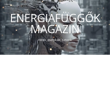
ENERGIAFÜGGŐK
MAGAZIN
Hírek, pletykák, sztorik