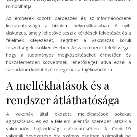
rombolhatja.
Az emberek közötti párbeszéd és az információcsere
kulcsfontosságú a bizalom helyreállításában. A nyílt
diskurzus, amely lehetővé teszi a kérdések felvetését és a
félelmek kifejezését, segíthet a vakcinázás körüli
feszültségek csökkentésében. A szakemberek felelőssége,
hogy a tudományos megközelítéseket érthetően és
hozzáférhetően közvetítsék, lehetőséget adva ezzel a
társadalom különböző rétegeinek a tájékozódásra.
A mellékhatások és a
rendszer átláthatósága
A vakcinák által okozott mellékhatások sokakat
aggasztanak, és ez a félelem jelentős szerepet játszik a
vakcinációs hajlandóság csökkentésében. A Covid-19
vakcinák bevezetése óta számos esetben számoltak be