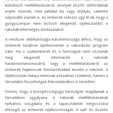
különböző mellékhatásokról, amelyek között előfordulnak
enyhe tünetek, mint például láz vagy fejfájás, valamint
súlyosabb esetek is. Az emberek sokszor úgy érzik, hogy a
gyógyszeripar nem biztosít elegendő tájékoztatást a
vakcinák lehetséges kockázatairól.
A rendszer átláthatósága kulcsfontosságú ahhoz, hogy az
emberek bizalmat építhessenek a vakcinázási program
iránt. Ha a szakemberek és a hatóságok nem osztanak
meg elegendő információt a vakcinák
hatásmechanizmusáról, vagy a mellékhatásokról, az
emberek hajlamosak fenntartásokkal kezelni a vakcinát. A
tájékoztatás hiánya nemcsak a bizalmat csökkenti, hanem a
társadalmi feszültségek fokozódásához is vezethet.
Fontos, hogy a közegészségügyi hatóságok reagáljanak a
társadalom aggályaira. A vakcinák mellékhatásainak
nyilvános vizsgálata és a tapasztalatok megosztása
elősegíti az emberek tájékozottságát. A nyílt és őszinte