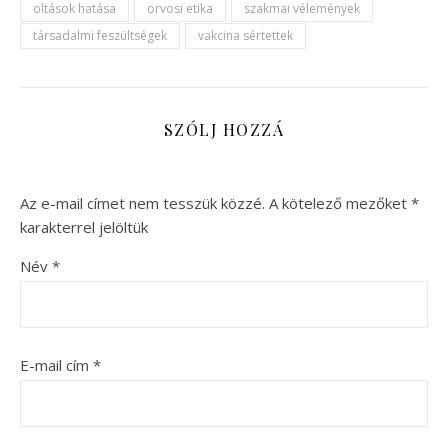
oltások hatása
orvosi etika
szakmai vélemények
társadalmi feszültségek
vakcina sértettek
SZÓLJ HOZZÁ
Az e-mail címet nem tesszük közzé.
A kötelező mezőket
*
karakterrel jelöltük
Név
*
E-mail cím
*