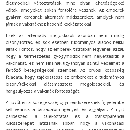
életmódbeli változtatások mind olyan lehetőségekké
váltak, amelyeket sokan fontolóra vesznek. Az emberek
gyakran keresnek alternatív módszereket, amelyek nem
járnak a vakcinákhoz hasonló kockázatokkal.
Ezek az alternatív megoldások azonban nem mindig
bizonyítottak, és sok esetben tudományos alapok nélkül
állnak. Fontos, hogy az emberek tisztában legyenek azzal,
hogy a természetes gyógymódok nem helyettesítik a
vakcinákat, és nem kínálnak ugyanolyan szintű védelmet a
fertőző betegségekkel szemben. Az orvosi közösség
feladata, hogy tájékoztassa az embereket a tudományos
bizonyítékokkal alátámasztott megoldásokról, és
hangsúlyozza a vakcinák fontosságát.
A jövőben a közegészségügyi rendszereknek figyelembe
kell venniük a társadalom igényeit és aggályait. A nyílt
párbeszéd, a tájékoztatás és a transzparencia
kulcsszerepet játszanak abban, hogy a vakcinázási
programok sikeresek legyenek. A közegészségügyi