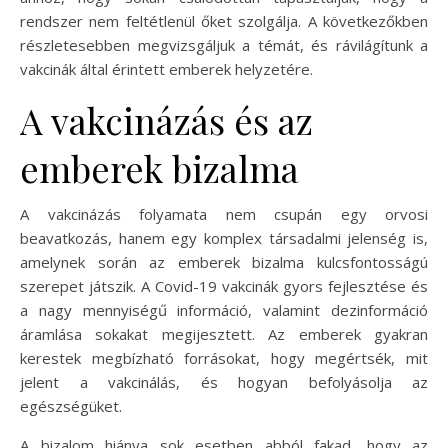
rendszer nem feltétlenül őket szolgálja. A következőkben
részletesebben megvizsgáljuk a témát, és rávilágítunk a
vakcinák által érintett emberek helyzetére.
A vakcinázás és az
emberek bizalma
A vakcinázás folyamata nem csupán egy orvosi
beavatkozás, hanem egy komplex társadalmi jelenség is,
amelynek során az emberek bizalma kulcsfontosságú
szerepet játszik. A Covid-19 vakcinák gyors fejlesztése és
a nagy mennyiségű információ, valamint dezinformáció
áramlása sokakat megijesztett. Az emberek gyakran
kerestek megbízható forrásokat, hogy megértsék, mit
jelent a vakcinálás, és hogyan befolyásolja az
egészségüket.
A bizalom hiánya sok esetben abból fakad, hogy az