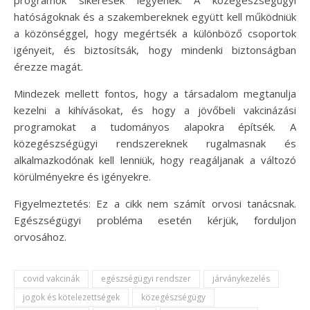
hatóságoknak és a szakembereknek együtt kell működniük
a közönséggel, hogy megértsék a különböző csoportok
igényeit, és biztosítsák, hogy mindenki biztonságban
érezze magát.
Mindezek mellett fontos, hogy a társadalom megtanulja
kezelni a kihívásokat, és hogy a jövőbeli vakcinázási
programokat a tudományos alapokra építsék. A
közegészségügyi rendszereknek rugalmasnak és
alkalmazkodónak kell lenniük, hogy reagáljanak a változó
körülményekre és igényekre.
Figyelmeztetés: Ez a cikk nem számít orvosi tanácsnak.
Egészségügyi probléma esetén kérjük, forduljon
orvosához.
covid vakcinák
egészségügyi rendszer
járványkezelés
jogok és kötelezettségek
közegészségügy