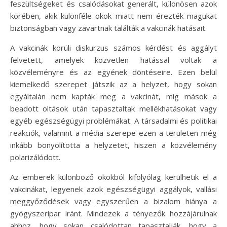
feszültségeket és csalódásokat generált, különösen azok
körében, akik különféle okok miatt nem érezték magukat
biztonságban vagy zavartnak találták a vakcinák hatásait.
A vakcinák körüli diskurzus számos kérdést és aggályt
felvetett, amelyek közvetlen hatással voltak a
közvéleményre és az egyének döntéseire. Ezen belül
kiemelkedő szerepet játszik az a helyzet, hogy sokan
egyáltalán nem kapták meg a vakcinát, míg mások a
beadott oltások után tapasztaltak mellékhatásokat vagy
egyéb egészségügyi problémákat. A társadalmi és politikai
reakciók, valamint a média szerepe ezen a területen még
inkább bonyolította a helyzetet, hiszen a közvélemény
polarizálódott.
Az emberek különböző okokból kifolyólag kerülhetik el a
vakcinákat, legyenek azok egészségügyi aggályok, vallási
meggyőződések vagy egyszerűen a bizalom hiánya a
gyógyszeripar iránt. Mindezek a tényezők hozzájárulnak
ahhoz, hogy sokan csalódottan tapasztalják, hogy a