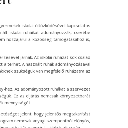
gyermekek iskolai öltözködésével kapcsolatos
nált iskolai ruháikat adományozzák, cserébe
em hozzájárul a közösség támogatásához is,
zésével járnak. Az iskolai ruházat sok család
zt a terhet. A használt ruhák adományozásával
akiknek szükségük van megfelelő ruházatra az
sey-hez. Az adományozott ruhákat a szervezet
ükségük. Ez az eljárás nemcsak környezetbarát
dék mennyiségét.
etőséget jelent, hogy jelentős megtakarítást
A program nemcsak anyagi szempontból előnyös,
támogathatják egymást a kihívásaik során.