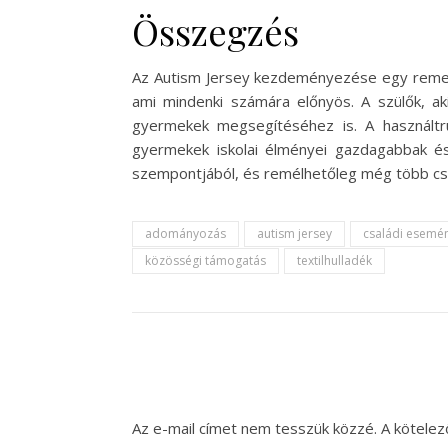
Összegzés
Az Autism Jersey kezdeményezése egy remek 
ami mindenki számára előnyös. A szülők, a
gyermekek megsegítéséhez is. A használt
gyermekek iskolai élményei gazdagabbak és
szempontjából, és remélhetőleg még több csal
adományozás
autism jersey
családi esemé
közösségi támogatás
textilhulladék
Az e-mail címet nem tesszük közzé.
A kötele