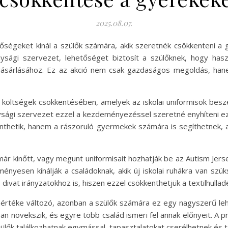
2025.08.07.
tőségeket kínál a szülők számára, akik szeretnék csökkenteni a 
nysági szervezet, lehetőséget biztosít a szülőknek, hogy hasz
 vásárlásához. Ez az akció nem csak gazdaságos megoldás, han
 költségek csökkentésében, amelyek az iskolai uniformisok beszer
nysági szervezet ezzel a kezdeményezéssel szeretné enyhíteni e
enthetik, hanem a rászoruló gyermekek számára is segíthetnek, 
ár kinőtt, vagy megunt uniformisait hozhatják be az Autism Jer
ményesen kínálják a családoknak, akik új iskolai ruhákra van sz
ivat irányzatokhoz is, hiszen ezzel csökkenthetjük a textilhulla
mértéke változó, azonban a szülők számára ez egy nagyszerű leh
an növekszik, és egyre több család ismeri fel annak előnyeit. 
zülők találkozhatnak egymással, tapasztalatokat cserélhetnek és 