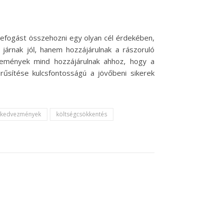
efogást összehozni egy olyan cél érdekében,
árnak jól, hanem hozzájárulnak a rászoruló
emények mind hozzájárulnak ahhoz, hogy a
űsítése kulcsfontosságú a jövőbeni sikerek
kedvezmények
költségcsökkentés