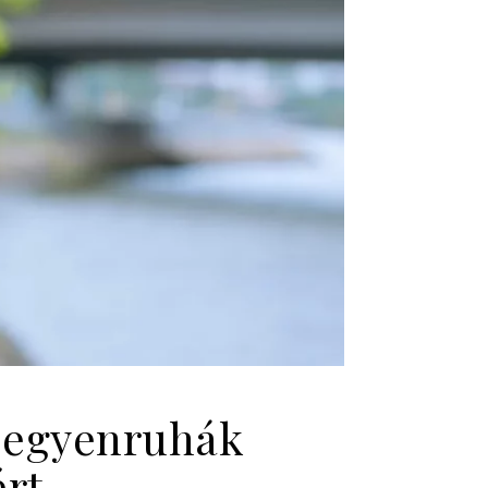
i egyenruhák
ért