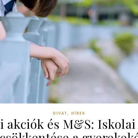
,
DIVAT
HÍREK
i akciók és M&S: Iskola
csökkentése a gyerekek