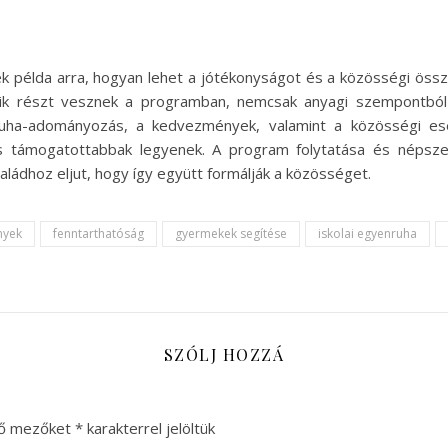
példa arra, hogyan lehet a jótékonyságot és a közösségi össz
kik részt vesznek a programban, nemcsak anyagi szempontból j
ruha-adományozás, a kedvezmények, valamint a közösségi es
 támogatottabbak legyenek. A program folytatása és népszer
ádhoz eljut, hogy így együtt formálják a közösséget.
nyek
fenntarthatóság
gyermekek segítése
iskolai egyenruha
SZÓLJ HOZZÁ
ző mezőket
*
karakterrel jelöltük