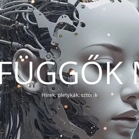
AFÜGGŐK 
Hírek, pletykák, sztorik