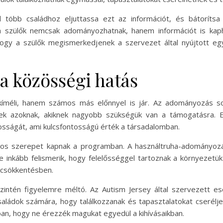
l több családhoz eljuttassa ezt az információt, és bátorít
 szülők nemcsak adományozhatnak, hanem információt is kapha
hogy a szülők megismerkedjenek a szervezet által nyújtott e
 a közösségi hatás
kíméli, hanem számos más előnnyel is jár. Az adományozás so
nek azoknak, akiknek nagyobb szükségük van a támogatásra. 
sságát, ami kulcsfontosságú érték a társadalomban.
s szerepet kapnak a programban. A használtruha-adományozás c
 inkább felismerik, hogy felelősséggel tartoznak a környezet
kcsökkentésben.
zintén figyelemre méltó. Az Autism Jersey által szervezett 
saládok számára, hogy találkozzanak és tapasztalatokat cserélje
bban, hogy ne érezzék magukat egyedül a kihívásaikban.