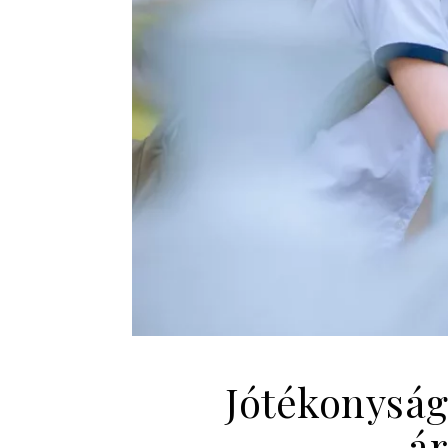
Jótékonyság
ár