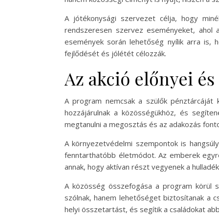
A jótékonysági szervezet célja, hogy miné
rendszeresen szervez eseményeket, ahol a
események során lehetőség nyílik arra is, 
fejlődését és jólétét célozzák.
Az akció előnyei és
A program nemcsak a szülők pénztárcáját 
hozzájárulnak a közösségükhöz, és segíte
megtanulni a megosztás és az adakozás fonto
A környezetvédelmi szempontok is hangsúlyo
fenntarthatóbb életmódot. Az emberek egyre
annak, hogy aktívan részt vegyenek a hulladé
A közösség összefogása a program körül s
szólnak, hanem lehetőséget biztosítanak a c
helyi összetartást, és segítik a családokat a