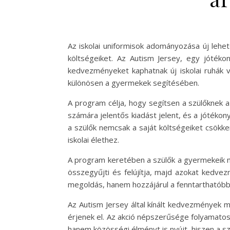
Az iskolai uniformisok adományozása új lehe
költségeiket. Az Autism Jersey, egy jótéko
kedvezményeket kaphatnak új iskolai ruhák
különösen a gyermekek segítésében.
A program célja, hogy segítsen a szülőknek a
számára jelentős kiadást jelent, és a jótéko
a szülők nemcsak a saját költségeiket csökk
iskolai élethez.
A program keretében a szülők a gyermekeik m
összegyűjti és felújítja, majd azokat kedvez
megoldás, hanem hozzájárul a fenntarthatóbb d
Az Autism Jersey által kínált kedvezmények 
érjenek el. Az akció népszerűsége folyamatos
hanem közösségi élményt is nyújt, hiszen a s