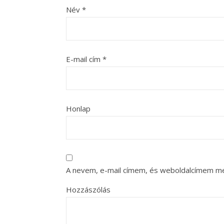
Név
*
E-mail cím
*
Honlap
A nevem, e-mail címem, és weboldalcímem m
Hozzászólás