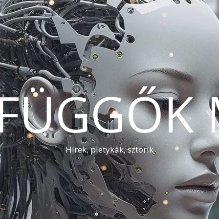
AFÜGGŐK 
Hírek, pletykák, sztorik