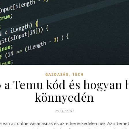
,
GAZDASÁG
TECH
ó a Temu kód és hogyan
könnyedén
2025.12.20.
ge van az online vásárlásnak és az e-kereskedelemnek. Az intern