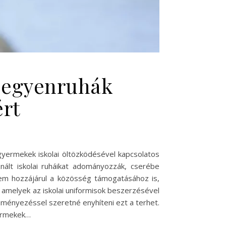
i egyenruhák
ért
gyermekek iskolai öltözködésével kapcsolatos
nált iskolai ruháikat adományozzák, cserébe
em hozzájárul a közösség támogatásához is,
amelyek az iskolai uniformisok beszerzésével
deményezéssel szeretné enyhíteni ezt a terhet.
yermekek…