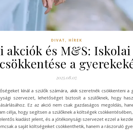
,
DIVAT
HÍREK
i akciók és M&S: Iskola
csökkentése a gyerekek
2025.08.07.
tőségeket kínál a szülők számára, akik szeretnék csökkenteni a 
nysági szervezet, lehetőséget biztosít a szülőknek, hogy hasz
 vásárlásához. Ez az akció nem csak gazdaságos megoldás, han
m célja, hogy segítsen a szülőknek a költségek csökkentésében, 
 jelentős kiadást jelent, és a jótékonysági szervezet ezzel a kez
emcsak a saját költségeiket csökkenthetik, hanem a rászoruló g