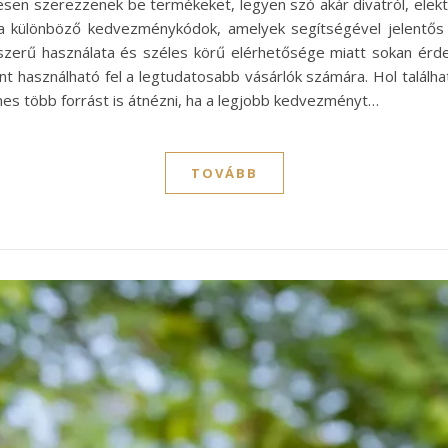
sen szerezzenek be termékeket, legyen szó akár divatról, elektro
 különböző kedvezménykódok, amelyek segítségével jelentős 
zerű használata és széles körű elérhetősége miatt sokan érd
ént használható fel a legtudatosabb vásárlók számára. Hol talá
mes több forrást is átnézni, ha a legjobb kedvezményt…
TOVÁBB