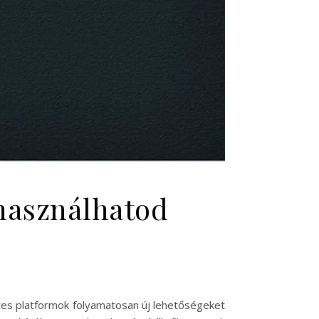
 használhatod
etes platformok folyamatosan új lehetőségeket