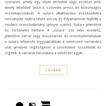
szerepet, amely egy olyan technikát vagy eszközt jelöl,
amely lehetővé teszi a szövetek precíz és biztonságos
összekapcsolását. A sutura alkalmazása évszázadokra
visszanyúló múltra tekint vissza, és folyamatosan fejlődik a
modern orvostudomány igényei szerint. Sutura jelentése
és történelmi háttere A „sutura” szó latin eredetű,
jelentése varrat vagy összevarrás. Az orvostudományban
a sutura kifejezés leggyakrabban a sebészeti varratokra
utal, amelyek segítségével a szöveteket összekötik és
rögzítik. A varratok használata a sebészet egyik…
TOVÁBB