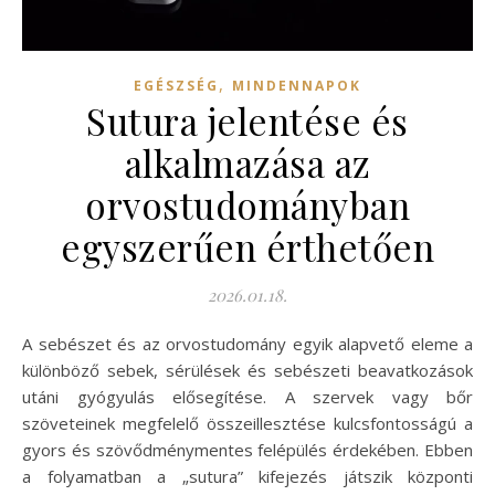
,
EGÉSZSÉG
MINDENNAPOK
Sutura jelentése és
alkalmazása az
orvostudományban
egyszerűen érthetően
2026.01.18.
A sebészet és az orvostudomány egyik alapvető eleme a
különböző sebek, sérülések és sebészeti beavatkozások
utáni gyógyulás elősegítése. A szervek vagy bőr
szöveteinek megfelelő összeillesztése kulcsfontosságú a
gyors és szövődménymentes felépülés érdekében. Ebben
a folyamatban a „sutura” kifejezés játszik központi