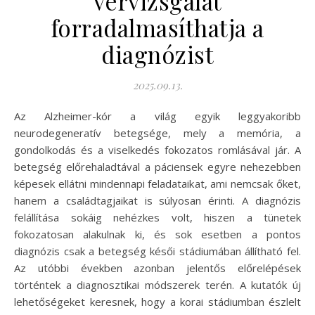
vérvizsgálat
forradalmasíthatja a
diagnózist
2025.09.13.
Az Alzheimer-kór a világ egyik leggyakoribb
neurodegeneratív betegsége, mely a memória, a
gondolkodás és a viselkedés fokozatos romlásával jár. A
betegség előrehaladtával a páciensek egyre nehezebben
képesek ellátni mindennapi feladataikat, ami nemcsak őket,
hanem a családtagjaikat is súlyosan érinti. A diagnózis
felállítása sokáig nehézkes volt, hiszen a tünetek
fokozatosan alakulnak ki, és sok esetben a pontos
diagnózis csak a betegség késői stádiumában állítható fel.
Az utóbbi években azonban jelentős előrelépések
történtek a diagnosztikai módszerek terén. A kutatók új
lehetőségeket keresnek, hogy a korai stádiumban észlelt