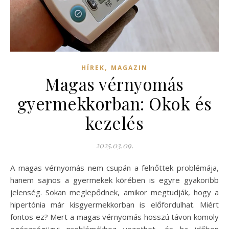
,
HÍREK
MAGAZIN
Magas vérnyomás
gyermekkorban: Okok és
kezelés
2025.03.09.
A magas vérnyomás nem csupán a felnőttek problémája,
hanem sajnos a gyermekek körében is egyre gyakoribb
jelenség. Sokan meglepődnek, amikor megtudják, hogy a
hipertónia már kisgyermekkorban is előfordulhat. Miért
fontos ez? Mert a magas vérnyomás hosszú távon komoly
egészségügyi problémákhoz vezethet, és ha időben