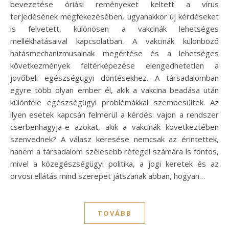
bevezetése óriási reményeket keltett a vírus
terjedésének megfékezésében, ugyanakkor új kérdéseket
is felvetett, különösen a vakcinák lehetséges
mellékhatásaival kapcsolatban. A vakcinák különböző
hatásmechanizmusainak megértése és a lehetséges
következmények feltérképezése elengedhetetlen a
jövőbeli egészségügyi döntésekhez. A társadalomban
egyre több olyan ember él, akik a vakcina beadása után
különféle egészségügyi problémákkal szembesültek. Az
ilyen esetek kapcsán felmerül a kérdés: vajon a rendszer
cserbenhagyja-e azokat, akik a vakcinák következtében
szenvednek? A válasz keresése nemcsak az érintettek,
hanem a társadalom szélesebb rétegei számára is fontos,
mivel a közegészségügyi politika, a jogi keretek és az
orvosi ellátás mind szerepet játszanak abban, hogyan…
TOVÁBB