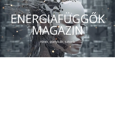
ENERGIAFÜGGŐK
MAGAZIN
Hírek, pletykák, sztorik