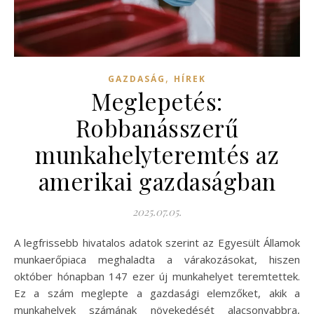
,
GAZDASÁG
HÍREK
Meglepetés:
Robbanásszerű
munkahelyteremtés az
amerikai gazdaságban
2025.07.05.
A legfrissebb hivatalos adatok szerint az Egyesült Államok
munkaerőpiaca meghaladta a várakozásokat, hiszen
október hónapban 147 ezer új munkahelyet teremtettek.
Ez a szám meglepte a gazdasági elemzőket, akik a
munkahelyek számának növekedését alacsonyabbra,