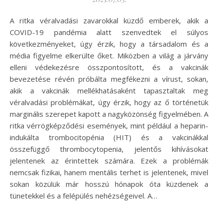
A ritka véralvadási zavarokkal küzdő emberek, akik a
COVID-19 pandémia alatt szenvedtek el súlyos
következményeket, úgy érzik, hogy a társadalom és a
média figyelme elkerülte őket. Miközben a világ a járvány
elleni védekezésre összpontosított, és a vakcinák
bevezetése révén próbálta megfékezni a vírust, sokan,
akik a vakcinák mellékhatásaként tapasztaltak meg
véralvadási problémákat, úgy érzik, hogy az ő történetük
marginális szerepet kapott a nagyközönség figyelmében. A
ritka vérrögképződési események, mint például a heparin-
indukálta trombocitopénia (HIT) és a vakcinákkal
összefüggő thrombocytopenia, jelentős kihívásokat
jelentenek az érintettek számára. Ezek a problémák
nemcsak fizikai, hanem mentális terhet is jelentenek, mivel
sokan közülük már hosszú hónapok óta küzdenek a
tünetekkel és a felépülés nehézségeivel. A…