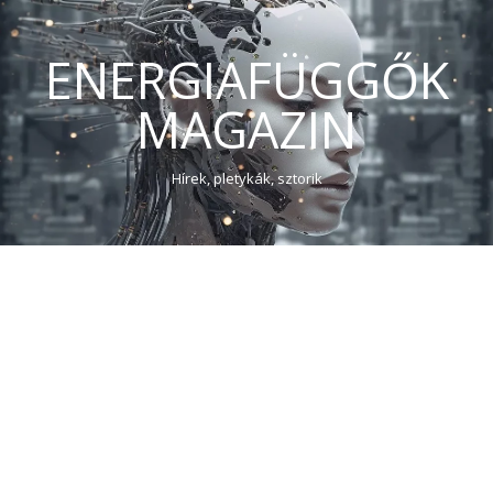
ENERGIAFÜGGŐK
MAGAZIN
Hírek, pletykák, sztorik