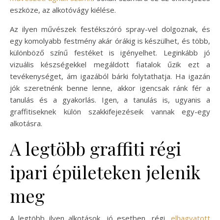
eszköze, az alkotóvágy kiélése.
Az ilyen művészek festékszóró spray-vel dolgoznak, és
egy komolyabb festmény akár órákig is készülhet, és több,
különböző színű festéket is igényelhet. Leginkább jó
vizuális készségekkel megáldott fiatalok űzik ezt a
tevékenységet, ám igazából bárki folytathatja. Ha igazán
jók szeretnénk benne lenne, akkor igencsak ránk fér a
tanulás és a gyakorlás. Igen, a tanulás is, ugyanis a
graffitiseknek külön szakkifejezéseik vannak egy-egy
alkotásra.
A legtöbb graffiti régi
ipari épületeken jelenik
meg
A legtöbb ilyen alkotások, jó esetben, régi,
elhagyatott