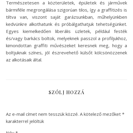
Természetesen a közterületek, épületek és járművek
bármiféle megrongálása szigorúan tilos, így a graffitizés is
tiltva van, viszont saját garázsunkban, műhelyünkben
kedvünkre alkothatunk és próbálgathatjuk tehetségünket.
Egyes kiemelkedően liberális üzletek, például festék
és/vagy barkács boltok, melyeknek passzol a profiljukhoz,
kimondottan graffiti művészeket keresnek meg, hogy a
boltjuknak színes, jól észrevehető külsőt kölcsönözzenek
az alkotásaik által.
SZÓLJ HOZZÁ
Az e-mail címet nem tesszük közzé.
A kötelező mezőket
*
karakterrel jelöltük
Név
*