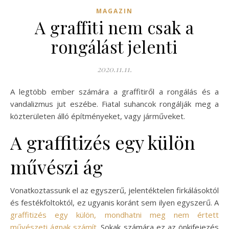
MAGAZIN
A graffiti nem csak a
rongálást jelenti
2020.11.11.
A legtöbb ember számára a graffitiről a rongálás és a
vandalizmus jut eszébe. Fiatal suhancok rongálják meg a
közterületen álló építményeket, vagy járműveket.
A graffitizés egy külön
művészi ág
Vonatkoztassunk el az egyszerű, jelentéktelen firkálásoktól
és festékfoltoktól, ez ugyanis koránt sem ilyen egyszerű. A
graffitizés egy külön, mondhatni meg nem értett
művészeti ágnak számít
. Sokak számára ez az önkifejezés