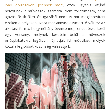
ipari épületeken jelennek meg
, ezek ugyanis kitűnő
helyszínek a művészek számára. Nem forgalmasak, nem
igazán őrzik őket és igazából nincs is mit megkárosítani
ezeken a helyeken. Mára már annyira elismertté vált ez az
alkotási forma, hogy néhány évente megrendezésre kerül
egy verseny, melynek keretein belül a művészek
óriásplakátokra legálisan fújhatják fel műveiket, melyek
közül a legjobbat közönség választja ki.